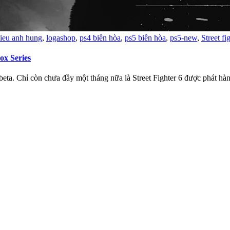
ieu anh hung
,
logashop
,
ps4 biên hòa
,
ps5 biên hòa
,
ps5-new
,
Street fi
ox Series
n beta. Chỉ còn chưa đầy một tháng nữa là Street Fighter 6 được phát h