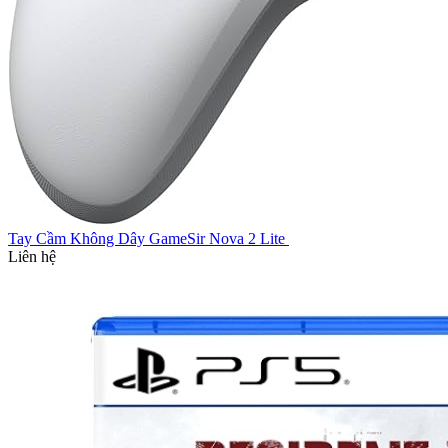
Tay Cầm Không Dây GameSir Nova 2 Lite
Liên hệ