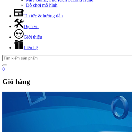
Đồ chơi mô hình
Tin tức & hướng dẫn
Dịch vụ
Giới thiệu
Liên hệ
0
Giỏ hàng