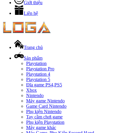
Giới thiệu
Liên hệ
Trang chủ
Sản phẩm
Playstation
Playstation Pro
Playstation 4
Playstation 5
Đĩa game PS4,PS5
Xbox
Nintendo
Máy game Nintendo
Game Card Nintendo
Phụ kiện Nintendo
Tay cầm chơi game
Phụ kiện Playstation
Máy game khác
Máy Game, Phụ Kiện Second Hand