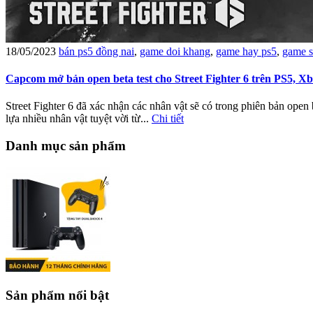
18/05/2023
bán ps5 đồng nai
,
game doi khang
,
game hay ps5
,
game s
Capcom mở bản open beta test cho Street Fighter 6 trên PS5, Xb
Street Fighter 6 đã xác nhận các nhân vật sẽ có trong phiên bản ope
lựa nhiều nhân vật tuyệt vời từ...
Chi tiết
Danh mục sản phẩm
Sản phẩm nổi bật