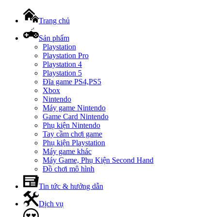
Trang chủ
Sản phẩm
Playstation
Playstation Pro
Playstation 4
Playstation 5
Đĩa game PS4,PS5
Xbox
Nintendo
Máy game Nintendo
Game Card Nintendo
Phụ kiện Nintendo
Tay cầm chơi game
Phụ kiện Playstation
Máy game khác
Máy Game, Phụ Kiện Second Hand
Đồ chơi mô hình
Tin tức & hướng dẫn
Dịch vụ