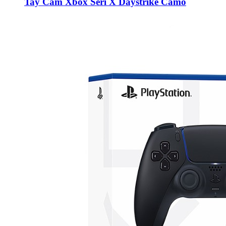
Tay Cầm Xbox Seri X Daystrike Camo