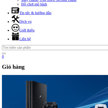
Đồ chơi mô hình
Tin tức & hướng dẫn
Dịch vụ
Giới thiệu
Liên hệ
0
Giỏ hàng