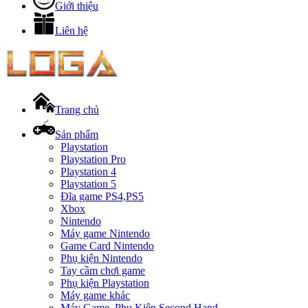
Giới thiệu
Liên hệ
Trang chủ
Sản phẩm
Playstation
Playstation Pro
Playstation 4
Playstation 5
Đĩa game PS4,PS5
Xbox
Nintendo
Máy game Nintendo
Game Card Nintendo
Phụ kiện Nintendo
Tay cầm chơi game
Phụ kiện Playstation
Máy game khác
Máy Game, Phụ Kiện Second Hand