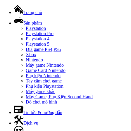
Trang chủ
Sản phẩm
Playstation
Playstation Pro
Playstation 4
Playstation 5
Đĩa game PS4,PS5
Xbox
Nintendo
Máy game Nintendo
Game Card Nintendo
Phụ kiện Nintendo
Tay cầm chơi game
Phụ kiện Playstation
Máy game khác
Máy Game, Phụ Kiện Second Hand
Đồ chơi mô hình
Tin tức & hướng dẫn
Dịch vụ