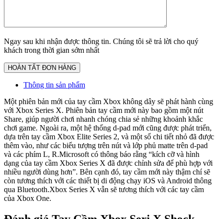
Ngay sau khi nhận được thông tin. Chúng tôi sẽ trả lời cho quý
khách trong thời gian sớm nhất
Thông tin sản phẩm
Một phiên bản mới của tay cầm Xbox không dây sẽ phát hành cùng
với Xbox Series X. Phiên bản tay cầm mới này bao gồm một nút
Share, giúp người chơi nhanh chóng chia sẻ những khoảnh khắc
chơi game. Ngoài ra, một hệ thống d-pad mới cũng được phát triển,
dựa trên tay cầm Xbox Elite Series 2, và một số chi tiết nhỏ đã được
thêm vào, như các biểu tượng trên nút và lớp phủ matte trên d-pad
và các phím L, R.Microsoft có thông báo rằng “kích cỡ và hình
dạng của tay cầm Xbox Series X đã được chỉnh sửa để phù hợp với
nhiều người dùng hơn”. Bên cạnh đó, tay cầm mới này thậm chí sẽ
còn tương thích với các thiết bị di động chạy iOS và Android thông
qua Bluetooth.Xbox Series X vẫn sẽ tương thích với các tay cầm
của Xbox One.
Đánh giá Tay Cầm Xbox Seri X Shock