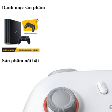
Danh mục sản phẩm
Sản phẩm nổi bật