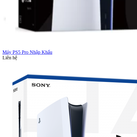
Máy PS5 Pro Nhập Khẩu
Liên hệ