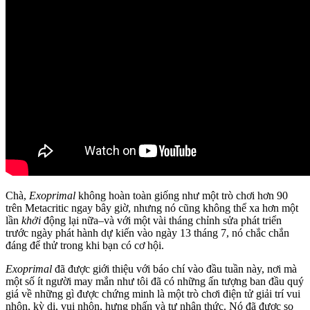
Chà,
Exoprimal
không hoàn toàn giống như một trò chơi hơn 90
trên Metacritic ngay bây giờ, nhưng nó cũng không thể xa hơn một
lần
khởi
động lại nữa–và với một vài tháng chỉnh sửa phát triển
trước ngày phát hành dự kiến ​​​​vào ngày 13 tháng 7, nó chắc chắn
đáng để thử trong khi bạn có cơ hội.
Exoprimal
đã được giới thiệu với báo chí vào đầu tuần này, nơi mà
một số ít người may mắn như tôi đã có những ấn tượng ban đầu quý
giá về những gì được chứng minh là một trò chơi điện tử giải trí vui
nhộn, kỳ dị, vui nhộn, hưng phấn và tự nhận thức. Nó đã được so