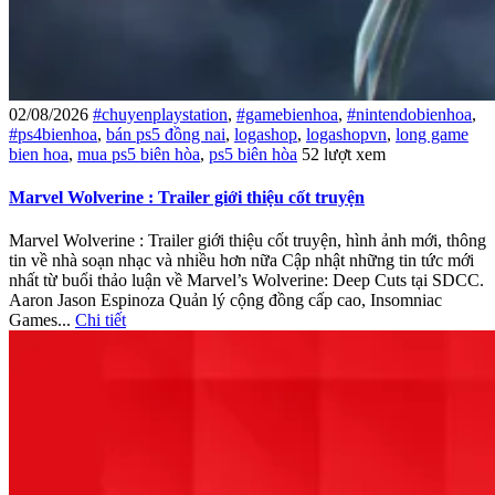
02/08/2026
#chuyenplaystation
,
#gamebienhoa
,
#nintendobienhoa
,
#ps4bienhoa
,
bán ps5 đồng nai
,
logashop
,
logashopvn
,
long game
bien hoa
,
mua ps5 biên hòa
,
ps5 biên hòa
52 lượt xem
Marvel Wolverine : Trailer giới thiệu cốt truyện
Marvel Wolverine : Trailer giới thiệu cốt truyện, hình ảnh mới, thông
tin về nhà soạn nhạc và nhiều hơn nữa Cập nhật những tin tức mới
nhất từ ​​buổi thảo luận về Marvel’s Wolverine: Deep Cuts tại SDCC.
Aaron Jason Espinoza Quản lý cộng đồng cấp cao, Insomniac
Games...
Chi tiết