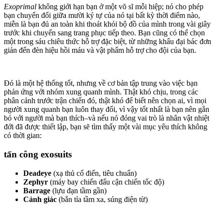
Exoprimal
không giới hạn bạn ở một võ sĩ mỗi hiệp; nó cho phép
bạn chuyển đổi giữa mười ký tự của nó tại bất kỳ thời điểm nào,
miễn là bạn đủ an toàn khi thoát khỏi bộ đồ của mình trong vài giây
trước khi chuyển sang trang phục tiếp theo. Bạn cũng có thể chọn
một trong sáu chiêu thức hỗ trợ đặc biệt, từ những khẩu đại bác đơn
giản đến đèn hiệu hồi máu và vật phẩm hỗ trợ cho đội của bạn.
Đó là một hệ thống tốt, nhưng về cơ bản tập trung vào việc bạn
phản ứng với nhóm xung quanh mình. Thật khó chịu, trong các
phân cảnh trước trận chiến đó, thật khó để biết nên chọn ai, vì mọi
người xung quanh bạn luôn thay đổi, vì vậy tốt nhất là bạn nên gắn
bó với người mà bạn thích–và nếu nó đóng vai trò là nhân vật nhiệt
đới đã được thiết lập, bạn sẽ tìm thấy một vài mục yêu thích không
có thời gian:
tấn công exosuits
Deadeye
(xạ thủ cổ điển, tiêu chuẩn)
Zephyr
(máy bay chiến đấu cận chiến tốc độ)
Barrage
(lựu đạn tầm gần)
Cảnh giác
(bắn tỉa tầm xa, súng điện từ)