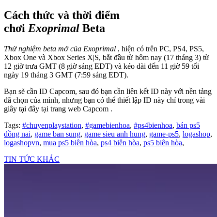
Cách thức và thời điểm
chơi
Exoprimal
Beta
Thử nghiệm beta mở của Exoprimal
, hiện có trên PC, PS4, PS5,
Xbox One và Xbox Series X|S, bắt đầu từ hôm nay (17 tháng 3) từ
12 giờ trưa GMT (8 giờ sáng EDT) và kéo dài đến 11 giờ 59 tối
ngày 19 tháng 3 GMT (7:59 sáng EDT).
Bạn sẽ cần ID Capcom, sau đó bạn cần liên kết ID này với nền tảng
đã chọn của mình, nhưng bạn có thể thiết lập ID này chỉ trong vài
giây tại đây tại trang web Capcom .
Tags:
#chuyenplaystation
,
#gamebienhoa
,
#ps4bienhoa
,
bán ps5
đồng nai
,
game ban sung
,
game sieu anh hung
,
game-ps5
,
logashop
,
logashopvn
,
mua ps5 biên hòa
,
ps4 biên hòa
,
ps5 biên hòa
,
TIN TỨC KHÁC