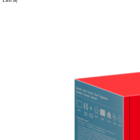
Liên hệ