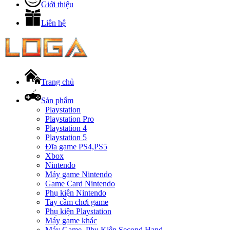
Giới thiệu
Liên hệ
Trang chủ
Sản phẩm
Playstation
Playstation Pro
Playstation 4
Playstation 5
Đĩa game PS4,PS5
Xbox
Nintendo
Máy game Nintendo
Game Card Nintendo
Phụ kiện Nintendo
Tay cầm chơi game
Phụ kiện Playstation
Máy game khác
Máy Game, Phụ Kiện Second Hand