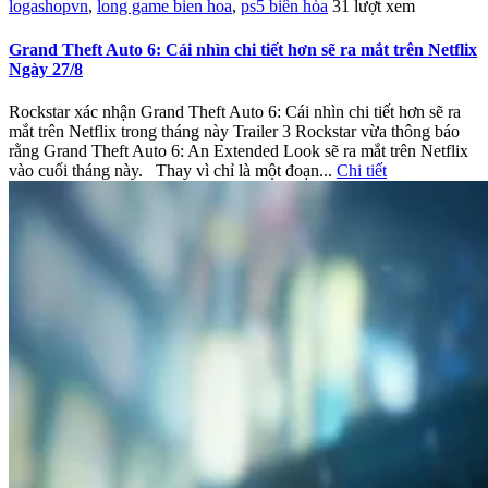
logashopvn
,
long game bien hoa
,
ps5 biên hòa
31 lượt xem
Grand Theft Auto 6: Cái nhìn chi tiết hơn sẽ ra mắt trên Netflix
Ngày 27/8
Rockstar xác nhận Grand Theft Auto 6: Cái nhìn chi tiết hơn sẽ ra
mắt trên Netflix trong tháng này Trailer 3 Rockstar vừa thông báo
rằng Grand Theft Auto 6: An Extended Look sẽ ra mắt trên Netflix
vào cuối tháng này. Thay vì chỉ là một đoạn...
Chi tiết