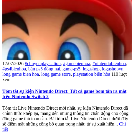
17/07/2026
#chuyenplaystation
,
#gamebienhoa
,
#nintendobienhoa
,
#ps4bienhoa
,
bán ps5 đồng nai
,
game-ps5
,
logashop
,
logashopvn
,
long game bien hoa
,
long game store
,
playstation biên hòa
110 lượt
xem
Tóm tắt sự kiện Nintendo Direct: Tất cả game bom tấn ra mắt
trên Nintendo Switch 2
Tóm tắt Live Nintendo Direct mới nhất, sự kiện Nintendo Direct đã
chính thức khép lại, mang đến những thông tin chấn động cho cộng
đồng game thủ toàn cầu. Bài tóm tắt Live Nintendo Direct dưới đây
sẽ điểm mặt những công bố quan trọng nhất: từ sự xuất hiện...
Chi
tiết