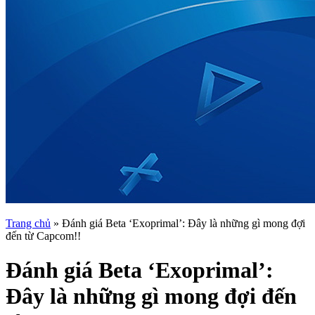
Trang chủ
»
Đánh giá Beta ‘Exoprimal’: Đây là những gì mong đợi
đến từ Capcom!!
Đánh giá Beta ‘Exoprimal’:
Đây là những gì mong đợi đến