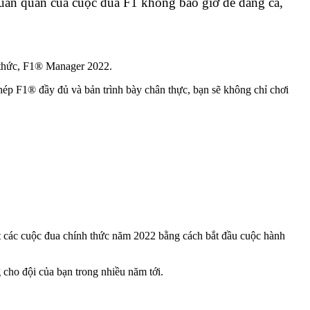
 quán quân của cuộc đua F1 không bao giờ dễ dàng cả,
h thức, F1® Manager 2022.
hép F1® đầy đủ và bản trình bày chân thực, bạn sẽ không chỉ chơi
 các cuộc đua chính thức năm 2022 bằng cách bắt đầu cuộc hành
 cho đội của bạn trong nhiều năm tới.