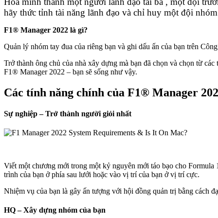
Hòa mình thành một người lãnh đạo tài ba , một đội trư
hãy thức tỉnh tài năng lãnh đạo và chỉ huy một đội nh
F1® Manager 2022 là gì?
Quản lý nhóm tay đua của riêng bạn và ghi dấu ấn của bạn trên Côn
Trở thành ông chủ của nhà xây dựng mà bạn đã chọn và chọn từ các t
F1® Manager 2022 – bạn sẽ sống như vậy.
Các tính năng chính của F1® Manager 20
Sự nghiệp – Trở thành người giỏi nhất
Viết một chương mới trong một kỷ nguyên mới táo bạo cho Formula 
trình của bạn ở phía sau lưới hoặc vào vị trí của bạn ở vị trí cực.
Nhiệm vụ của bạn là gây ấn tượng với hội đồng quản trị bằng cách đạ
HQ – Xây dựng nhóm của bạn