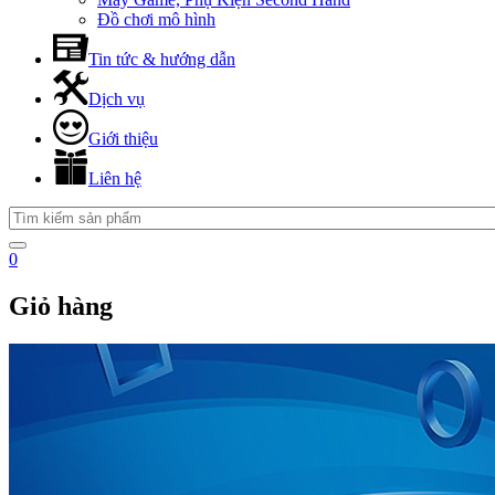
Đồ chơi mô hình
Tin tức & hướng dẫn
Dịch vụ
Giới thiệu
Liên hệ
0
Giỏ hàng