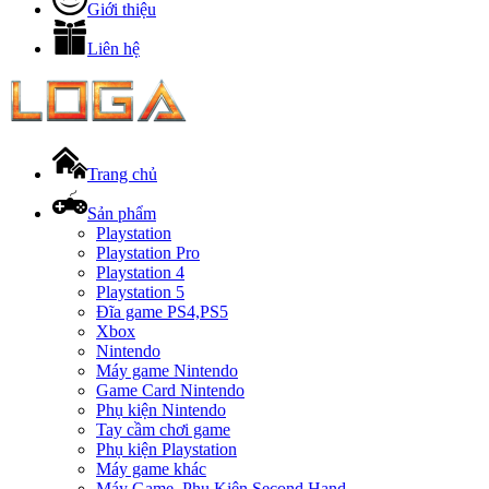
Giới thiệu
Liên hệ
Trang chủ
Sản phẩm
Playstation
Playstation Pro
Playstation 4
Playstation 5
Đĩa game PS4,PS5
Xbox
Nintendo
Máy game Nintendo
Game Card Nintendo
Phụ kiện Nintendo
Tay cầm chơi game
Phụ kiện Playstation
Máy game khác
Máy Game, Phụ Kiện Second Hand