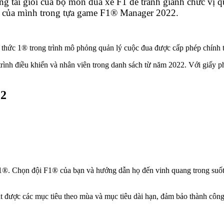
ởng tài giỏi của bộ môn đua xe F1 để tranh giành chức vị
óm của mình trong tựa game F1® Manager 2022.
g thức 1® trong trình mô phỏng quản lý cuộc đua được cấp phép chín
rình điều khiển và nhân viên trong danh sách từ năm 2022. Với giấy p
22
1®. Chọn đội F1® của bạn và hướng dẫn họ đến vinh quang trong suốt
t được các mục tiêu theo mùa và mục tiêu dài hạn, đảm bảo thành công