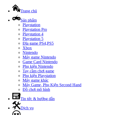
Trang chủ
Sản phẩm
Playstation
Playstation Pro
Playstation 4
Playstation 5
Đĩa game PS4,PS5
Xbox
Nintendo
Máy game Nintendo
Game Card Nintendo
Phụ kiện Nintendo
Tay cầm chơi game
Phụ kiện Playstation
Máy game khác
Máy Game, Phụ Kiện Second Hand
Đồ chơi mô hình
Tin tức & hướng dẫn
Dịch vụ