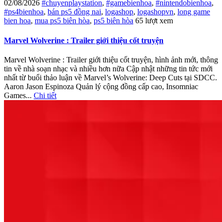
02/08/2026
#chuyenplaystation
,
#gamebienhoa
,
#nintendobienhoa
,
#ps4bienhoa
,
bán ps5 đồng nai
,
logashop
,
logashopvn
,
long game
bien hoa
,
mua ps5 biên hòa
,
ps5 biên hòa
65 lượt xem
Marvel Wolverine : Trailer giới thiệu cốt truyện
Marvel Wolverine : Trailer giới thiệu cốt truyện, hình ảnh mới, thông
tin về nhà soạn nhạc và nhiều hơn nữa Cập nhật những tin tức mới
nhất từ ​​buổi thảo luận về Marvel’s Wolverine: Deep Cuts tại SDCC.
Aaron Jason Espinoza Quản lý cộng đồng cấp cao, Insomniac
Games...
Chi tiết