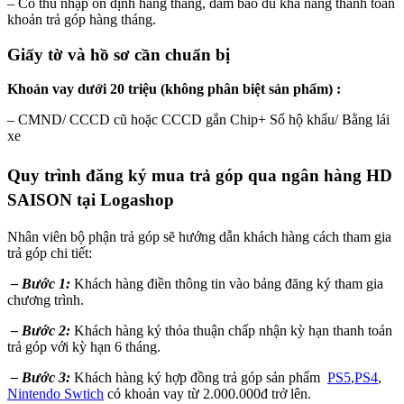
– Có thu nhập ổn định hàng tháng, đảm bảo đủ khả năng thanh toán
khoản trả góp hàng tháng.
Giấy tờ và hồ sơ cần chuẩn bị
Khoản vay dưới 20 triệu (không phân biệt sản phẩm) :
– CMND/ CCCD cũ hoặc CCCD gắn Chip+ Sổ hộ khẩu/ Bằng lái
xe
Quy trình đăng ký mua trả góp qua ngân hàng HD
SAISON tại Logashop
Nhân viên bộ phận trả góp sẽ hướng dẫn khách hàng cách tham gia
trả góp chi tiết:
– Bước 1:
Khách hàng điền thông tin vào bảng đăng ký tham gia
chương trình.
– Bước 2:
Khách hàng ký thỏa thuận chấp nhận kỳ hạn thanh toán
trả góp với kỳ hạn 6 tháng.
– Bước 3:
Khách hàng ký hợp đồng trả góp sản phẩm
PS5
,
PS4
,
Nintendo Swtich
có khoản vay từ 2.000.000đ trở lên.