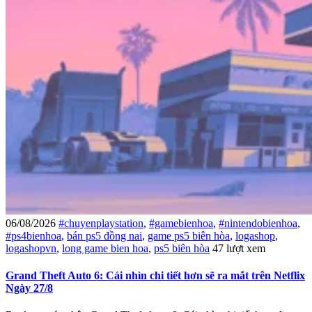
06/08/2026
#chuyenplaystation
,
#gamebienhoa
,
#nintendobienhoa
,
#ps4bienhoa
,
bán ps5 đồng nai
,
game ps5 biên hòa
,
logashop
,
logashopvn
,
long game bien hoa
,
ps5 biên hòa
47 lượt xem
Grand Theft Auto 6: Cái nhìn chi tiết hơn sẽ ra mắt trên Netflix
Ngày 27/8