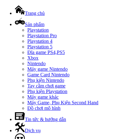
Trang chủ
Sản phẩm
Playstation
Playstation Pro
Playstation 4
Playstation 5
Đĩa game PS4,PS5
Xbox
Nintendo
Máy game Nintendo
Game Card Nintendo
Phụ kiện Nintendo
Tay cầm chơi game
Phụ kiện Playstation
Máy game khác
Máy Game, Phụ Kiện Second Hand
Đồ chơi mô hình
Tin tức & hướng dẫn
Dịch vụ