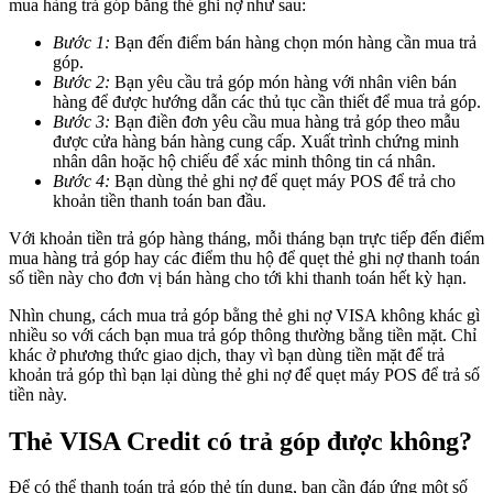
mua hàng trả góp bằng thẻ ghi nợ như sau:
Bước 1:
Bạn đến điểm bán hàng chọn món hàng cần mua trả
góp.
Bước 2:
Bạn yêu cầu trả góp món hàng với nhân viên bán
hàng để được hướng dẫn các thủ tục cần thiết để mua trả góp.
Bước 3:
Bạn điền đơn yêu cầu mua hàng trả góp theo mẫu
được cửa hàng bán hàng cung cấp. Xuất trình chứng minh
nhân dân hoặc hộ chiếu để xác minh thông tin cá nhân.
Bước 4:
Bạn dùng thẻ ghi nợ để quẹt máy POS để trả cho
khoản tiền thanh toán ban đầu.
Với khoản tiền trả góp hàng tháng, mỗi tháng bạn trực tiếp đến điểm
mua hàng trả góp hay các điểm thu hộ để quẹt thẻ ghi nợ thanh toán
số tiền này cho đơn vị bán hàng cho tới khi thanh toán hết kỳ hạn.
Nhìn chung, cách mua trả góp bằng thẻ ghi nợ VISA không khác gì
nhiều so với cách bạn mua trả góp thông thường bằng tiền mặt. Chỉ
khác ở phương thức giao dịch, thay vì bạn dùng tiền mặt để trả
khoản trả góp thì bạn lại dùng thẻ ghi nợ để quẹt máy POS để trả số
tiền này.
Thẻ VISA Credit có trả góp được không?
Để có thể
thanh toán trả góp thẻ tín dụng, bạn cần đáp ứng một số