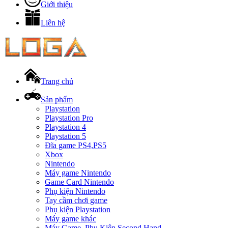
Giới thiệu
Liên hệ
Trang chủ
Sản phẩm
Playstation
Playstation Pro
Playstation 4
Playstation 5
Đĩa game PS4,PS5
Xbox
Nintendo
Máy game Nintendo
Game Card Nintendo
Phụ kiện Nintendo
Tay cầm chơi game
Phụ kiện Playstation
Máy game khác
Máy Game, Phụ Kiện Second Hand