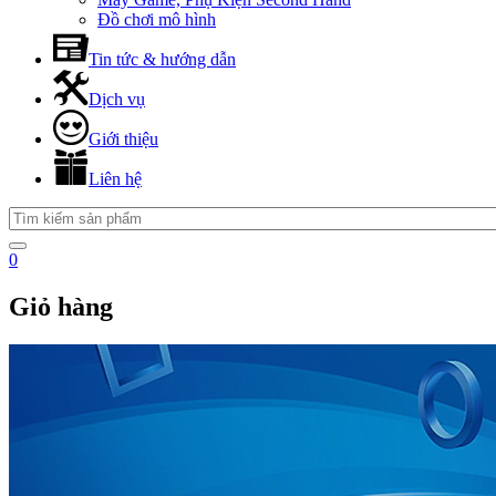
Đồ chơi mô hình
Tin tức & hướng dẫn
Dịch vụ
Giới thiệu
Liên hệ
0
Giỏ hàng