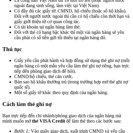
Là công dân Việt Nam đủ 18 tuổi trở lên (hoặc người nước
ngoài đang sinh sống, làm việc tại Việt Nam).
Có đầy đủ các giấy tờ: CMND, hộ chiếu (hoặc sổ hộ khẩu).
Đối với người nước ngoài thì cần có hộ chiếu còn thời hạn và
giấy giới thiệu từ cơ quan công tác.
Có tài khoản tại ngân hàng làm thẻ.
Đối với thẻ có hạng bậc khác thì một vài ngân hàng sẽ yêu
cầu phải có số tiền gửi tối thiểu tại ngân hàng đó.
Thủ tục
Giấy yêu cầu phát hành và hợp đồng sử dụng thẻ ghi nợ (mỗi
ngân hàng có một mẫu yêu cầu làm thẻ ghi nợ riêng, bạn trực
tiếp đến phòng giao dịch để hỏi).
CMND/hộ chiếu, thẻ căn cước.
Bản sao hộ khẩu thường trú (trong trường hợp mở thẻ ghi nợ
quốc tế).
Một số giấy tờ khác theo quy định của ngân hàng.
Cách làm thẻ ghi nợ
Bạn trực tiếp đến chi nhánh/phòng giao dịch của ngân hàng mà
mình muốn mở
thẻ VISA Credit
để làm thẻ theo các bước sau:
Bước 1:
Vào quầy giao dịch, xuất trình CMND và yêu cầu