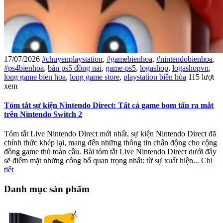
17/07/2026
#chuyenplaystation
,
#gamebienhoa
,
#nintendobienhoa
,
#ps4bienhoa
,
bán ps5 đồng nai
,
game-ps5
,
logashop
,
logashopvn
,
long game bien hoa
,
long game store
,
playstation biên hòa
115 lượt
xem
Tóm tắt sự kiện Nintendo Direct: Tất cả game bom tấn ra mắt
trên Nintendo Switch 2
Tóm tắt Live Nintendo Direct mới nhất, sự kiện Nintendo Direct đã
chính thức khép lại, mang đến những thông tin chấn động cho cộng
đồng game thủ toàn cầu. Bài tóm tắt Live Nintendo Direct dưới đây
sẽ điểm mặt những công bố quan trọng nhất: từ sự xuất hiện...
Chi
tiết
Danh mục sản phẩm