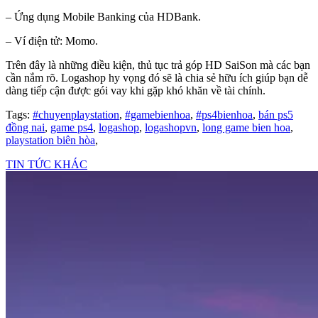
– Ứng dụng Mobile Banking của HDBank.
– Ví điện tử: Momo.
Trên đây là những điều kiện, thủ tục trả góp HD SaiSon mà các bạn
cần nắm rõ. Logashop hy vọng đó sẽ là chia sẻ hữu ích giúp bạn dễ
dàng tiếp cận được gói vay khi gặp khó khăn về tài chính.
Tags:
#chuyenplaystation
,
#gamebienhoa
,
#ps4bienhoa
,
bán ps5
đồng nai
,
game ps4
,
logashop
,
logashopvn
,
long game bien hoa
,
playstation biên hòa
,
TIN TỨC KHÁC