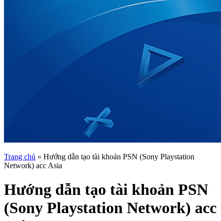
Trang chủ
»
Hướng dẫn tạo tài khoản PSN (Sony Playstation
Network) acc Asia
Hướng dẫn tạo tài khoản PSN
(Sony Playstation Network) acc