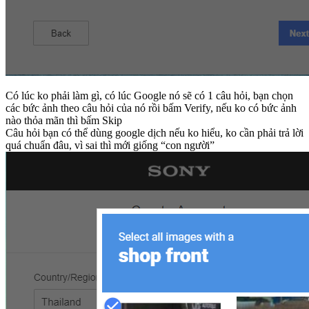
Có lúc ko phải làm gì, có lúc Google nó sẽ có 1 câu hỏi, bạn chọn
các bức ảnh theo câu hỏi của nó rồi bấm Verify, nếu ko có bức ảnh
nào thỏa mãn thì bấm Skip
Câu hỏi bạn có thể dùng google dịch nếu ko hiểu, ko cần phải trả lời
quá chuẩn đâu, vì sai thì mới giống “con người”