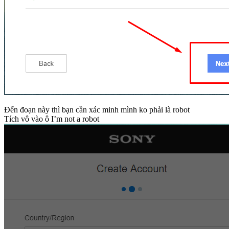
Đến đoạn này thì bạn cần xác minh mình ko phải là robot
Tích vô vào ô I’m not a robot