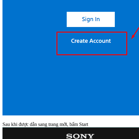
Sau khi được dẫn sang trang mới, bấm Start