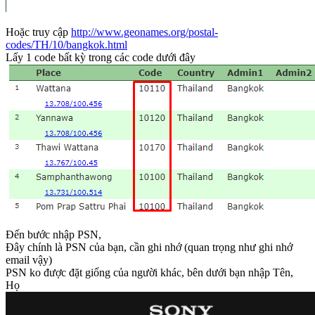
Hoặc truy cập
http://www.geonames.org/postal-
codes/TH/10/bangkok.html
Lấy 1 code bất kỳ trong các code dưới đây
Đến bước nhập PSN,
Đây chính là PSN của bạn, cần ghi nhớ (quan trọng như ghi nhớ
email vậy)
PSN ko được đặt giống của người khác, bên dưới bạn nhập Tên,
Họ