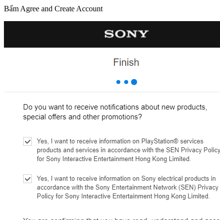
Bấm Agree and Create Account