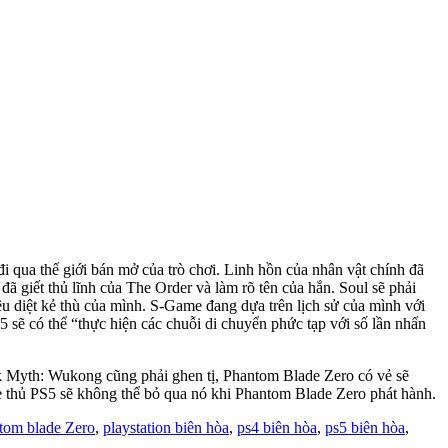
đi qua thế giới bán mở của trò chơi. Linh hồn của nhân vật chính đã
ã giết thủ lĩnh của The Order và làm rõ tên của hắn. Soul sẽ phải
u diệt kẻ thù của mình. S-Game đang dựa trên lịch sử của mình với
5 sẽ có thể “thực hiện các chuỗi di chuyển phức tạp với số lần nhấn
ack Myth: Wukong cũng phải ghen tị, Phantom Blade Zero có vẻ sẽ
e thủ PS5 sẽ không thể bỏ qua nó khi Phantom Blade Zero phát hành.
tom blade Zero
,
playstation biên hòa
,
ps4 biên hòa
,
ps5 biên hòa
,