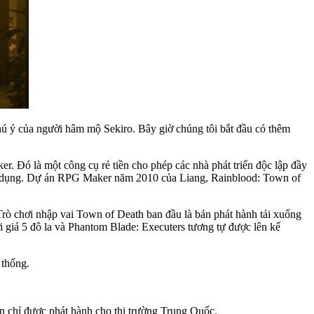
chú ý của người hâm mộ Sekiro. Bây giờ chúng tôi bắt đầu có thêm
 Đó là một công cụ rẻ tiền cho phép các nhà phát triển độc lập đầy
yên dụng. Dự án RPG Maker năm 2010 của Liang, Rainblood: Town of
rò chơi nhập vai Town of Death ban đầu là bản phát hành tải xuống
i giá 5 đô la và
Phantom Blade: Executers
tương tự được lên kế
 thống.
n chỉ được phát hành cho thị trường Trung Quốc.