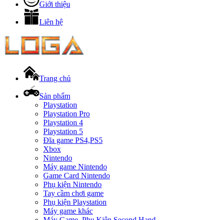
Giới thiệu
Liên hệ
Trang chủ
Sản phẩm
Playstation
Playstation Pro
Playstation 4
Playstation 5
Đĩa game PS4,PS5
Xbox
Nintendo
Máy game Nintendo
Game Card Nintendo
Phụ kiện Nintendo
Tay cầm chơi game
Phụ kiện Playstation
Máy game khác
Máy Game, Phụ Kiện Second Hand