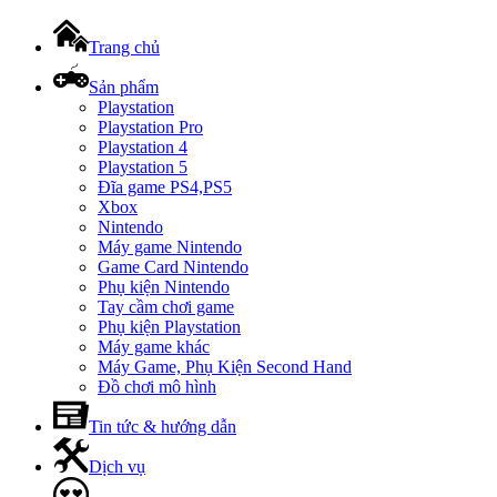
Trang chủ
Sản phẩm
Playstation
Playstation Pro
Playstation 4
Playstation 5
Đĩa game PS4,PS5
Xbox
Nintendo
Máy game Nintendo
Game Card Nintendo
Phụ kiện Nintendo
Tay cầm chơi game
Phụ kiện Playstation
Máy game khác
Máy Game, Phụ Kiện Second Hand
Đồ chơi mô hình
Tin tức & hướng dẫn
Dịch vụ