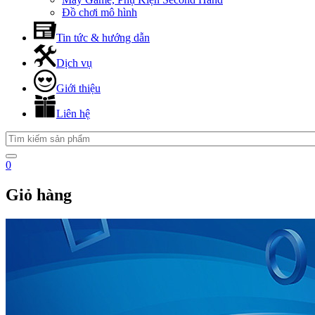
Đồ chơi mô hình
Tin tức & hướng dẫn
Dịch vụ
Giới thiệu
Liên hệ
0
Giỏ hàng