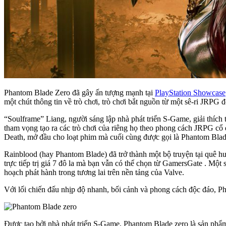
Phantom Blade Zero đã gây ấn tượng mạnh
tại
PlayStation Showcase
một chút thông tin về trò chơi, trò chơi bắt nguồn từ một sê-ri JRPG 
“Soulframe” Liang, người sáng lập nhà phát triển S-Game, giải thích 
tham vọng tạo ra các trò chơi của riêng họ theo phong cách JRPG c
Death, mở đầu cho loạt phim mà cuối cùng được gọi là Phantom Blad
Rainblood (hay Phantom Blade) đã trở thành một bộ truyện tại quê h
trực tiếp trị giá 7 đô la mà bạn vẫn có thể chọn từ
GamersGate
. Một s
hoạch phát hành trong tương lai trên nền tảng của Valve.
Với lối chiến đấu nhịp độ nhanh, bối cảnh và phong cách độc đáo, P
Được tạo bởi nhà phát triển S-Game, Phantom Blade zero là sản phẩm