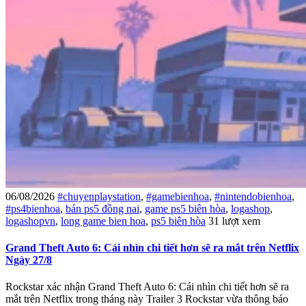
06/08/2026
#chuyenplaystation
,
#gamebienhoa
,
#nintendobienhoa
,
#ps4bienhoa
,
bán ps5 đồng nai
,
game ps5 biên hòa
,
logashop
,
logashopvn
,
long game bien hoa
,
ps5 biên hòa
31 lượt xem
Grand Theft Auto 6: Cái nhìn chi tiết hơn sẽ ra mắt trên Netflix
Ngày 27/8
Rockstar xác nhận Grand Theft Auto 6: Cái nhìn chi tiết hơn sẽ ra
mắt trên Netflix trong tháng này Trailer 3 Rockstar vừa thông báo