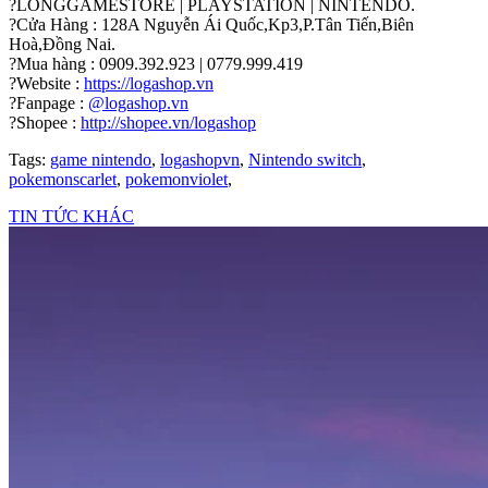
?
LONGGAMESTORE | PLAYSTATION | NINTENDO.
?
Cửa Hàng : 128A Nguyễn Ái Quốc,Kp3,P.Tân Tiến,Biên
Hoà,Đồng Nai.
?
Mua hàng : 0909.392.923 | 0779.999.419
?
Website :
https://logashop.vn
?
Fanpage :
@logashop.vn
?️
Shopee :
http://shopee.vn/logashop
Tags:
game nintendo
,
logashopvn
,
Nintendo switch
,
pokemonscarlet
,
pokemonviolet
,
TIN TỨC KHÁC