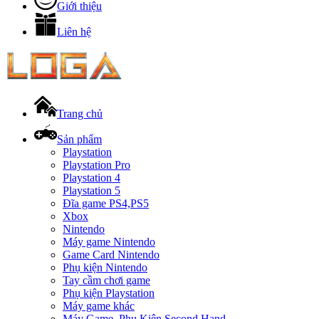
Giới thiệu
Liên hệ
Trang chủ
Sản phẩm
Playstation
Playstation Pro
Playstation 4
Playstation 5
Đĩa game PS4,PS5
Xbox
Nintendo
Máy game Nintendo
Game Card Nintendo
Phụ kiện Nintendo
Tay cầm chơi game
Phụ kiện Playstation
Máy game khác
Máy Game, Phụ Kiện Second Hand