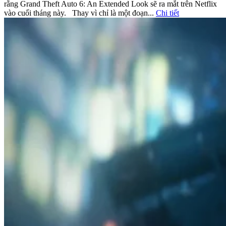
rằng Grand Theft Auto 6: An Extended Look sẽ ra mắt trên Netflix
vào cuối tháng này. Thay vì chỉ là một đoạn...
Chi tiết