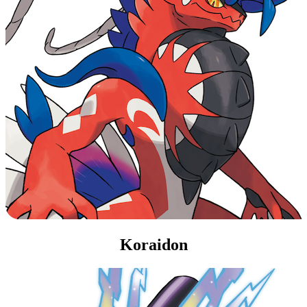
Koraidon