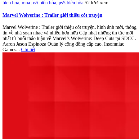
bien hoa
,
mua ps5 biên hòa
,
ps5 biên hòa
52 lượt xem
Marvel Wolverine : Trailer giới thiệu cốt truyện
Marvel Wolverine : Trailer giới thiệu cốt truyện, hình ảnh mới, thông
tin về nhà soạn nhạc và nhiều hơn nữa Cập nhật những tin tức mới
nhất từ ​​buổi thảo luận về Marvel’s Wolverine: Deep Cuts tại SDCC.
Aaron Jason Espinoza Quản lý cộng đồng cấp cao, Insomniac
Games...
Chi tiết