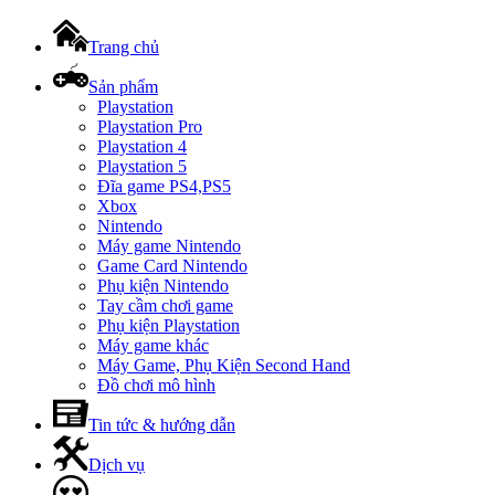
Trang chủ
Sản phẩm
Playstation
Playstation Pro
Playstation 4
Playstation 5
Đĩa game PS4,PS5
Xbox
Nintendo
Máy game Nintendo
Game Card Nintendo
Phụ kiện Nintendo
Tay cầm chơi game
Phụ kiện Playstation
Máy game khác
Máy Game, Phụ Kiện Second Hand
Đồ chơi mô hình
Tin tức & hướng dẫn
Dịch vụ