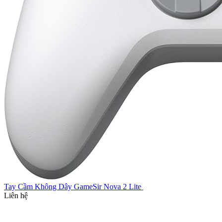
Tay Cầm Không Dây GameSir Nova 2 Lite
Liên hệ