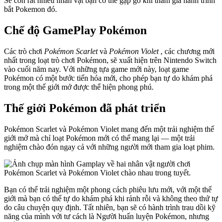
Sẽ còn rất nhiều nhân vật bạn có thể gặp gỡ khi tham gia hành trình
bắt Pokemon đó.
Chế độ GamePlay Pokémon
Các trò chơi
Pokémon Scarlet
và
Pokémon Violet
, các chương mới
nhất trong loạt trò chơi Pokémon, sẽ xuất hiện trên Nintendo Switch
vào cuối năm nay. Với những tựa game mới này, loạt game
Pokémon có một bước tiến hóa mới, cho phép bạn tự do khám phá
trong một thế giới mở được thể hiện phong phú.
Thế giới Pokémon đã phát triển
Pokémon Scarlet và Pokémon Violet mang đến một trải nghiệm thế
giới mở mà chỉ loạt Pokémon mới có thể mang lại — một trải
nghiệm chào đón ngay cả với những người mới tham gia loạt phim.
Bạn có thể trải nghiệm một phong cách phiêu lưu mới, với một thế
giới mà bạn có thể tự do khám phá khi rảnh rỗi và không theo thứ tự
do câu chuyện quy định. Tất nhiên, bạn sẽ có hành trình trau dồi kỹ
năng của mình với tư cách là Người huấn luyện Pokémon, nhưng