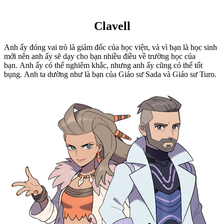
Clavell
Anh ấy đóng vai trò là giám đốc của học viện, và vì bạn là học sinh
mới nên anh ấy sẽ dạy cho bạn nhiều điều về trường học của
bạn.
Anh ấy có thể nghiêm khắc, nhưng anh ấy cũng có thể tốt
bụng.
Anh ta dường như là bạn của Giáo sư Sada và Giáo sư Turo.