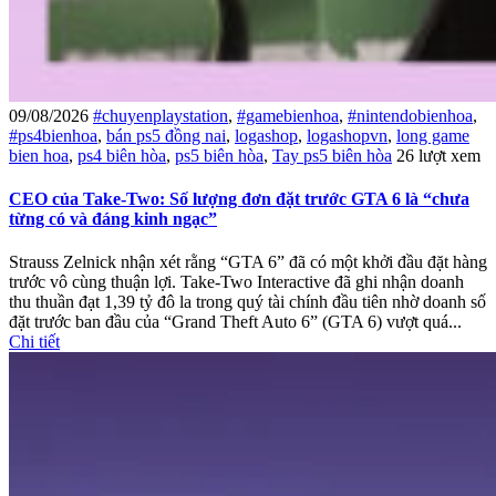
09/08/2026
#chuyenplaystation
,
#gamebienhoa
,
#nintendobienhoa
,
#ps4bienhoa
,
bán ps5 đồng nai
,
logashop
,
logashopvn
,
long game
bien hoa
,
ps4 biên hòa
,
ps5 biên hòa
,
Tay ps5 biên hòa
26 lượt xem
CEO của Take-Two: Số lượng đơn đặt trước GTA 6 là “chưa
từng có và đáng kinh ngạc”
Strauss Zelnick nhận xét rằng “GTA 6” đã có một khởi đầu đặt hàng
trước vô cùng thuận lợi. Take-Two Interactive đã ghi nhận doanh
thu thuần đạt 1,39 tỷ đô la trong quý tài chính đầu tiên nhờ doanh số
đặt trước ban đầu của “Grand Theft Auto 6” (GTA 6) vượt quá...
Chi tiết