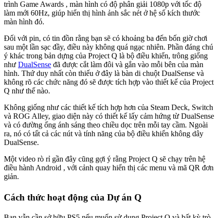
trình Game Awards , màn hình có độ phân giải 1080p với tốc độ
làm mới 60Hz, giúp hiển thị hình ảnh sắc nét ở hệ số kích thước
màn hình đó.
Đối với pin, có tin đồn rằng bạn sẽ có khoảng ba đến bốn giờ chơi
sau một lần sạc đầy, điều này không quá ngạc nhiên. Phần đáng chú
ý khác trong bản dựng của Project Q là bộ điều khiển, trông giống
như
DualSense
đã được cắt làm đôi và gắn vào mỗi bên của màn
hình. Thứ duy nhất còn thiếu ở đây là bàn di chuột DualSense và
không rõ các chức năng đó sẽ được tích hợp vào thiết kế của Project
Q như thế nào.
Không giống như các thiết kế tích hợp hơn của Steam Deck, Switch
và ROG Alley, giao diện này có thiết kế lấy cảm hứng từ DualSense
và có đường ống ánh sáng theo chiều dọc trên mỗi tay cầm. Ngoài
ra, nó có tất cả các nút và tính năng của bộ điều khiển không dây
DualSense.
Một video rò rỉ gần đây cũng gợi ý rằng Project Q sẽ chạy trên hệ
điều hành Android , với cảnh quay hiển thị các menu và mã QR đơn
giản.
Cách thức hoạt động của Dự án Q
Bạn vẫn cần sở hữu PS5 nếu muốn sử dụng Project Q và bất kỳ trò