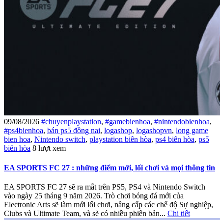
09/08/2026
#chuyenplaystation
,
#gamebienhoa
,
#nintendobienhoa
,
#ps4bienhoa
,
bán ps5 đồng nai
,
logashop
,
logashopvn
,
long game
bien hoa
,
Nintendo switch
,
playstation biên hòa
,
ps4 biên hòa
,
ps5
biên hòa
8 lượt xem
EA SPORTS FC 27 : những điểm mới, lối chơi và mọi thông tin
EA SPORTS FC 27 sẽ ra mắt trên PS5, PS4 và Nintendo Switch
vào ngày 25 tháng 9 năm 2026. Trò chơi bóng đá mới của
Electronic Arts sẽ làm mới lối chơi, nâng cấp các chế độ Sự nghiệp,
Clubs và Ultimate Team, và sẽ có nhiều phiên bản...
Chi tiết