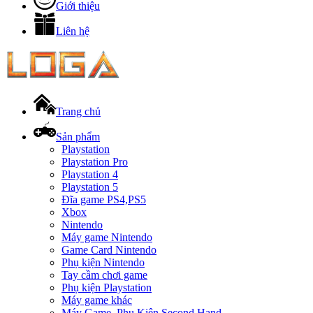
Giới thiệu
Liên hệ
Trang chủ
Sản phẩm
Playstation
Playstation Pro
Playstation 4
Playstation 5
Đĩa game PS4,PS5
Xbox
Nintendo
Máy game Nintendo
Game Card Nintendo
Phụ kiện Nintendo
Tay cầm chơi game
Phụ kiện Playstation
Máy game khác
Máy Game, Phụ Kiện Second Hand