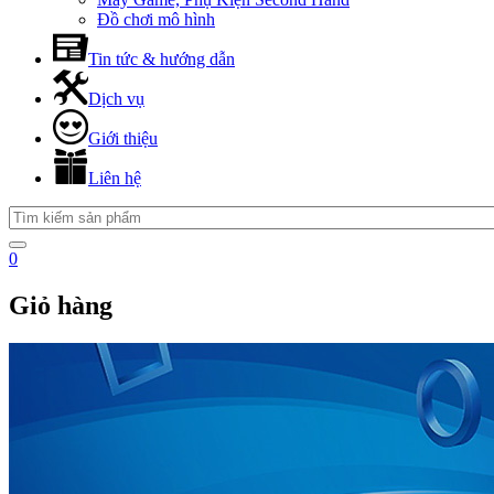
Đồ chơi mô hình
Tin tức & hướng dẫn
Dịch vụ
Giới thiệu
Liên hệ
0
Giỏ hàng