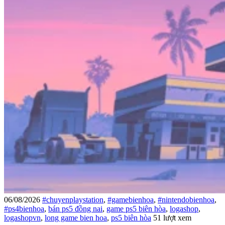
06/08/2026
#chuyenplaystation
,
#gamebienhoa
,
#nintendobienhoa
,
#ps4bienhoa
,
bán ps5 đồng nai
,
game ps5 biên hòa
,
logashop
,
logashopvn
,
long game bien hoa
,
ps5 biên hòa
51 lượt xem