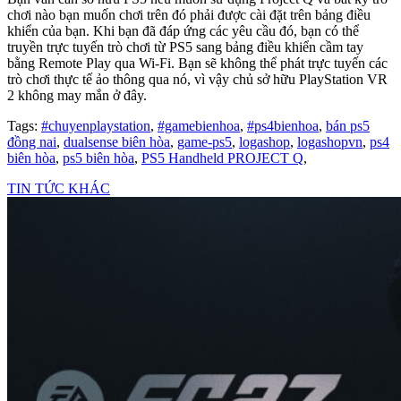
chơi nào bạn muốn chơi trên đó phải được cài đặt trên bảng điều
khiển của bạn. Khi bạn đã đáp ứng các yêu cầu đó, bạn có thể
truyền trực tuyến trò chơi từ PS5 sang bảng điều khiển cầm tay
bằng Remote Play qua Wi-Fi. Bạn sẽ không thể phát trực tuyến các
trò chơi thực tế ảo thông qua nó, vì vậy chủ sở hữu PlayStation VR
2 không may mắn ở đây.
Tags:
#chuyenplaystation
,
#gamebienhoa
,
#ps4bienhoa
,
bán ps5
đồng nai
,
dualsense biên hòa
,
game-ps5
,
logashop
,
logashopvn
,
ps4
biên hòa
,
ps5 biên hòa
,
PS5 Handheld PROJECT Q
,
TIN TỨC KHÁC