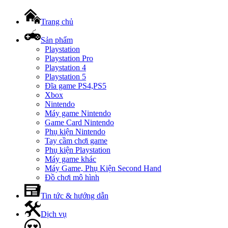
Trang chủ
Sản phẩm
Playstation
Playstation Pro
Playstation 4
Playstation 5
Đĩa game PS4,PS5
Xbox
Nintendo
Máy game Nintendo
Game Card Nintendo
Phụ kiện Nintendo
Tay cầm chơi game
Phụ kiện Playstation
Máy game khác
Máy Game, Phụ Kiện Second Hand
Đồ chơi mô hình
Tin tức & hướng dẫn
Dịch vụ