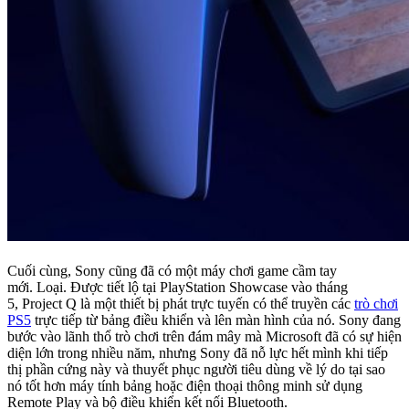
Cuối cùng, Sony cũng đã có một máy chơi game cầm tay
mới. Loại. Được tiết lộ tại PlayStation Showcase vào tháng
5, Project Q là một thiết bị phát trực tuyến có thể truyền các
trò chơi
PS5
trực tiếp từ bảng điều khiển và lên màn hình của nó. Sony đang
bước vào lãnh thổ trò chơi trên đám mây mà Microsoft đã có sự hiện
diện lớn trong nhiều năm, nhưng Sony đã nỗ lực hết mình khi tiếp
thị phần cứng này và thuyết phục người tiêu dùng về lý do tại sao
nó tốt hơn máy tính bảng hoặc điện thoại thông minh sử dụng
Remote Play và bộ điều khiển kết nối Bluetooth.