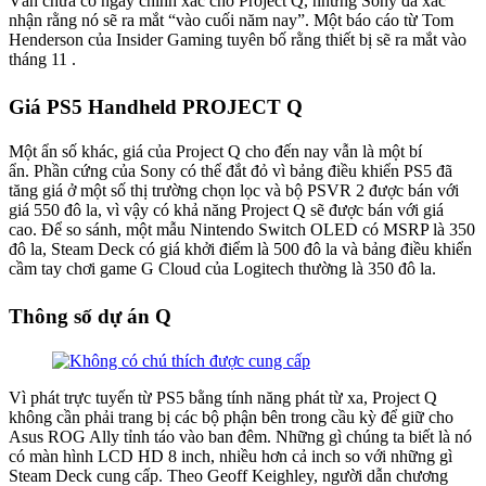
Vẫn chưa có ngày chính xác cho Project Q, nhưng Sony đã xác
nhận rằng nó sẽ ra mắt “vào cuối năm nay”. Một báo cáo từ Tom
Henderson của Insider Gaming tuyên bố rằng thiết bị sẽ ra mắt vào
tháng 11 .
Giá PS5 Handheld PROJECT Q
Một ẩn số khác, giá của Project Q cho đến nay vẫn là một bí
ẩn. Phần cứng của Sony có thể đắt đỏ vì bảng điều khiển PS5 đã
tăng giá ở một số thị trường chọn lọc và bộ PSVR 2 được bán với
giá 550 đô la, vì vậy có khả năng Project Q sẽ được bán với giá
cao. Để so sánh, một mẫu Nintendo Switch OLED có MSRP là 350
đô la, Steam Deck có giá khởi điểm là 500 đô la và bảng điều khiển
cầm tay chơi game G Cloud của Logitech thường là 350 đô la.
Thông số dự án Q
Vì phát trực tuyến từ PS5 bằng tính năng phát từ xa, Project Q
không cần phải trang bị các bộ phận bên trong cầu kỳ để giữ cho
Asus ROG Ally tỉnh táo vào ban đêm. Những gì chúng ta biết là nó
có màn hình LCD HD 8 inch, nhiều hơn cả inch so với những gì
Steam Deck cung cấp. Theo Geoff Keighley, người dẫn chương