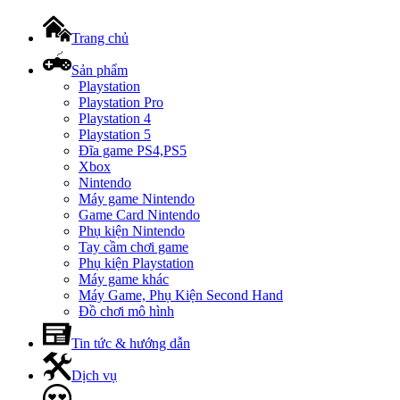
Trang chủ
Sản phẩm
Playstation
Playstation Pro
Playstation 4
Playstation 5
Đĩa game PS4,PS5
Xbox
Nintendo
Máy game Nintendo
Game Card Nintendo
Phụ kiện Nintendo
Tay cầm chơi game
Phụ kiện Playstation
Máy game khác
Máy Game, Phụ Kiện Second Hand
Đồ chơi mô hình
Tin tức & hướng dẫn
Dịch vụ