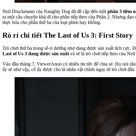
Neil Druckmann của Naughty Dog đã đề cập đến một
phần 3 tiềm n
ra một câu chuyện khả dĩ cho phần tiếp theo của Phần 2. Nhưng đạo di
thực hóa cho phần thứ ba của loạt phim hay không.
Rò rỉ chi tiết The Last of Us 3: First Story
Trò chơi thứ ba trong sê-ri dường như đang được sản xuất tích cực. Đ
Last of Us 3 đang được sản xuất
và sẽ là trò chơi tiếp theo của Ne
Vào đầu tháng 7, ViewerAnon có nhiều tin tức để chia sẻ. Họ nói rằn
ấy sẽ như vậy, cô ấy được cho là nhân vật chính ngay từ trò chơi đầu 