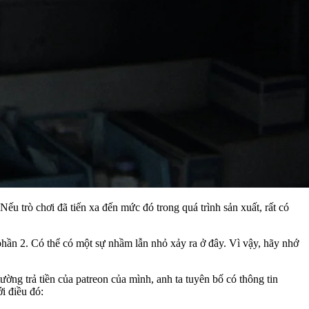
 Nếu trò chơi đã tiến xa đến mức đó trong quá trình sản xuất, rất có
hần 2. Có thể có một sự nhầm lẫn nhỏ xảy ra ở đây. Vì vậy, hãy nhớ
ờng trả tiền của patreon của mình, anh ta tuyên bố có thông tin
i điều đó: