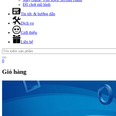
Đồ chơi mô hình
Tin tức & hướng dẫn
Dịch vụ
Giới thiệu
Liên hệ
0
Giỏ hàng