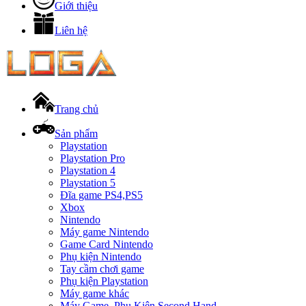
Giới thiệu
Liên hệ
Trang chủ
Sản phẩm
Playstation
Playstation Pro
Playstation 4
Playstation 5
Đĩa game PS4,PS5
Xbox
Nintendo
Máy game Nintendo
Game Card Nintendo
Phụ kiện Nintendo
Tay cầm chơi game
Phụ kiện Playstation
Máy game khác
Máy Game, Phụ Kiện Second Hand