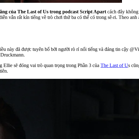
ăng của The Last of Us trong podcast Script Apart
cách đây không 
ễn vẫn rất kín tiếng về trò chơi thứ ba có thể có trong sê-ri. Theo an
iều này đã được tuyên bố bởi người rò rỉ nổi tiếng và đáng tin cậy @Vi
il Druckmann.
g Ellie sẽ đóng vai trò quan trọng trong Phần 3 của
The Last of U
s cũn
tiên.