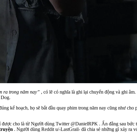
ễn ra trong năm nay”
, có lẽ có nghĩa là ghi lại chuyển động và ghi âm.
y Dog.
đúng kế hoạch, họ sẽ bắt đầu quay phim trong năm nay cũng như cho p
 rỉ được cho là từ Người dùng Twitter @DanielRPK . Ẩn đằng sau bức tư
 truyện
. Người dùng Reddit u/-LastGrail- đã chia sẻ những gì xảy ra vớ