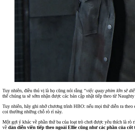
Tuy nhiên, điều thú vị là họ cũng nói rằng
“việc quay phim lớn sẽ di
thể chúng ta sẽ sớm nhận được các bản cập nhật tiếp theo từ Naught
Tuy nhiên, hãy ghi nhớ chương trình HBO: nếu mọi thứ diễn ra theo 
coi thường những chỗ rò rỉ này.
Một gợi ý khác về phần thứ ba của loạt trò chơi được yêu thích là rò
về
dàn diễn viên tiếp theo ngoài Ellie cũng như các phần của cốt