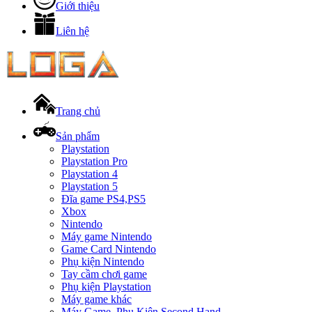
Giới thiệu
Liên hệ
Trang chủ
Sản phẩm
Playstation
Playstation Pro
Playstation 4
Playstation 5
Đĩa game PS4,PS5
Xbox
Nintendo
Máy game Nintendo
Game Card Nintendo
Phụ kiện Nintendo
Tay cầm chơi game
Phụ kiện Playstation
Máy game khác
Máy Game, Phụ Kiện Second Hand