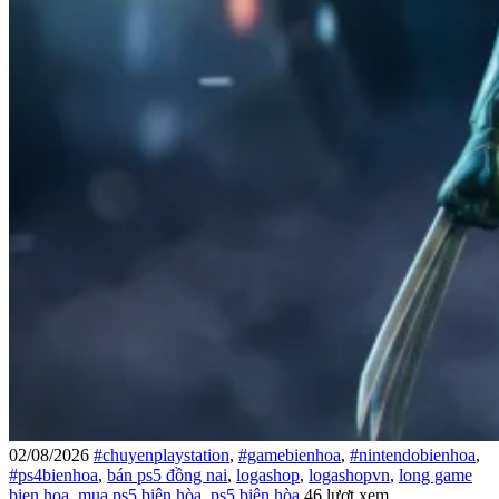
02/08/2026
#chuyenplaystation
,
#gamebienhoa
,
#nintendobienhoa
,
#ps4bienhoa
,
bán ps5 đồng nai
,
logashop
,
logashopvn
,
long game
bien hoa
,
mua ps5 biên hòa
,
ps5 biên hòa
46 lượt xem