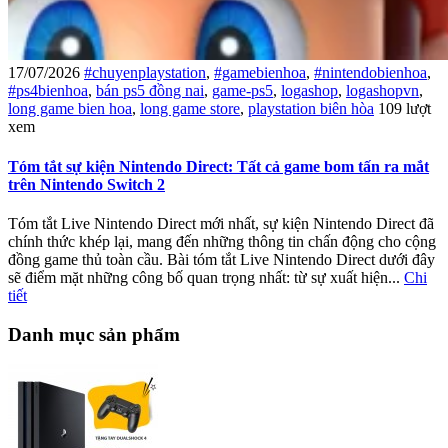
17/07/2026
#chuyenplaystation
,
#gamebienhoa
,
#nintendobienhoa
,
#ps4bienhoa
,
bán ps5 đồng nai
,
game-ps5
,
logashop
,
logashopvn
,
long game bien hoa
,
long game store
,
playstation biên hòa
109 lượt
xem
Tóm tắt sự kiện Nintendo Direct: Tất cả game bom tấn ra mắt
trên Nintendo Switch 2
Tóm tắt Live Nintendo Direct mới nhất, sự kiện Nintendo Direct đã
chính thức khép lại, mang đến những thông tin chấn động cho cộng
đồng game thủ toàn cầu. Bài tóm tắt Live Nintendo Direct dưới đây
sẽ điểm mặt những công bố quan trọng nhất: từ sự xuất hiện...
Chi
tiết
Danh mục sản phẩm