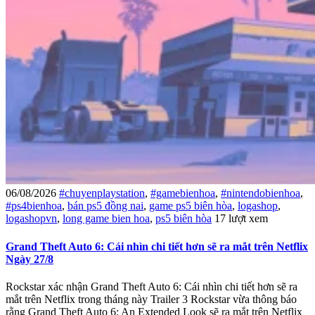
06/08/2026
#chuyenplaystation
,
#gamebienhoa
,
#nintendobienhoa
,
#ps4bienhoa
,
bán ps5 đồng nai
,
game ps5 biên hòa
,
logashop
,
logashopvn
,
long game bien hoa
,
ps5 biên hòa
17 lượt xem
Grand Theft Auto 6: Cái nhìn chi tiết hơn sẽ ra mắt trên Netflix
Ngày 27/8
Rockstar xác nhận Grand Theft Auto 6: Cái nhìn chi tiết hơn sẽ ra
mắt trên Netflix trong tháng này Trailer 3 Rockstar vừa thông báo
rằng Grand Theft Auto 6: An Extended Look sẽ ra mắt trên Netflix