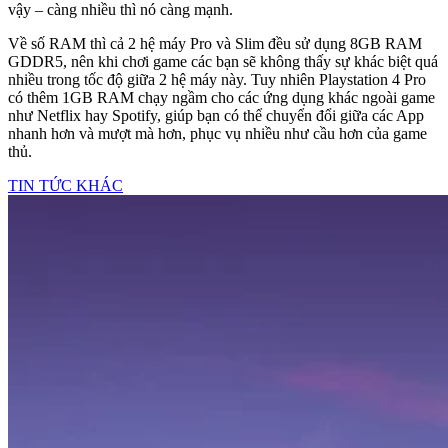
vậy – càng nhiều thì nó càng mạnh.
Về số RAM thì cả 2 hệ máy Pro và Slim đều sử dụng 8GB RAM
GDDR5, nên khi chơi game các bạn sẽ không thấy sự khác biệt quá
nhiều trong tốc độ giữa 2 hệ máy này. Tuy nhiên Playstation 4 Pro
có thêm 1GB RAM chạy ngầm cho các ứng dụng khác ngoài game
như Netflix hay Spotify, giúp bạn có thể chuyển đổi giữa các App
nhanh hơn và mượt mà hơn, phục vụ nhiều như cầu hơn của game
thủ.
TIN TỨC KHÁC