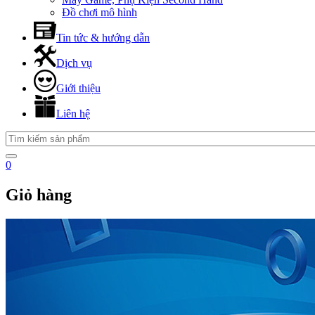
Đồ chơi mô hình
Tin tức & hướng dẫn
Dịch vụ
Giới thiệu
Liên hệ
0
Giỏ hàng