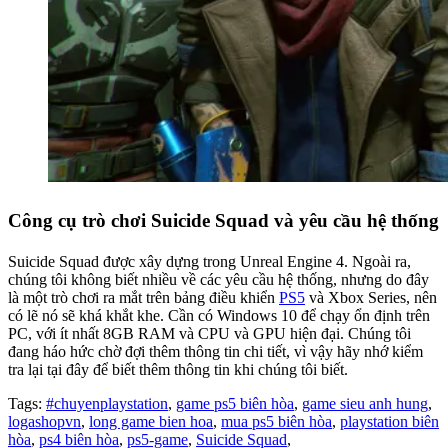
Công cụ trò chơi Suicide Squad và yêu cầu hệ thống
Suicide Squad được xây dựng trong Unreal Engine 4. Ngoài ra,
chúng tôi không biết nhiều về các yêu cầu hệ thống, nhưng do đây
là một trò chơi ra mắt trên bảng điều khiển
PS5
và Xbox Series, nên
có lẽ nó sẽ khá khắt khe. Cần có Windows 10 để chạy ổn định trên
PC, với ít nhất 8GB RAM và CPU và GPU hiện đại. Chúng tôi
đang háo hức chờ đợi thêm thông tin chi tiết, vì vậy hãy nhớ kiểm
tra lại tại đây để biết thêm thông tin khi chúng tôi biết.
Tags:
#chuyenplaystation
,
game ps5 biên hòa
,
game sieu anh hung
,
logashopvn
,
long game bien hoa
,
mua ps5 biên hòa
,
playstation biên
hòa
,
ps4 biên hòa
,
ps5-game
,
Suicide Squad
,