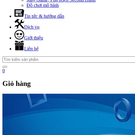
Đồ chơi mô hình
Tin tức & hướng dẫn
Dịch vụ
Giới thiệu
Liên hệ
0
Giỏ hàng