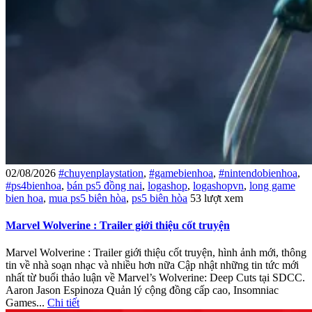
02/08/2026
#chuyenplaystation
,
#gamebienhoa
,
#nintendobienhoa
,
#ps4bienhoa
,
bán ps5 đồng nai
,
logashop
,
logashopvn
,
long game
bien hoa
,
mua ps5 biên hòa
,
ps5 biên hòa
53 lượt xem
Marvel Wolverine : Trailer giới thiệu cốt truyện
Marvel Wolverine : Trailer giới thiệu cốt truyện, hình ảnh mới, thông
tin về nhà soạn nhạc và nhiều hơn nữa Cập nhật những tin tức mới
nhất từ ​​buổi thảo luận về Marvel’s Wolverine: Deep Cuts tại SDCC.
Aaron Jason Espinoza Quản lý cộng đồng cấp cao, Insomniac
Games...
Chi tiết