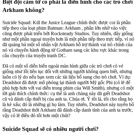
Biệt đội cảm tử có phải là điển hình cho các trò chơi
Arkham không?
Suicide Squad: Kill the Jusice League chính thức được coi là phần
tiếp theo của loạt phim Batman: Arkham , phần lớn nhờ vào việc
cũng được phát triển bởi Rocksteady Studios. Tuy nhiên, đây giống
như một phần ngoại truyện hơn là một phần tiếp theo trực tiếp, vì nó
đã quảng bá một số nhân vật Arkham hỗ trợ thành vai trò chính của
nó và chuyển hành động từ Gotham sang các khu vực khác trong
câu chuyện của truyện tranh DC.
Đã có một số diễn biến ngoài màn hình giữa các trò chơi có vẻ
giống như lỗi liên tục đối với những người không quen biết, nhưng
luôn có lý do nếu bạn xem các tài liệu bổ sung cho trò chơi. Ví dụ:
Deadshot đã được mô phỏng lại thành người Mỹ gốc Phi (có lẽ để
phù hợp hơn với vai diễn trong phim của Will Smith), nhưng có một
lời giải thích chính thức: cụ thể là anh chàng này đã giết Deadshot
cũ và đánh cắp thiết bị của anh ta. Chúa ơi. Ý tôi là, tôi cho rằng họ
là kẻ xấu; đó là những gì họ làm. Tuy nhiên, Deadshot này tuyên bố
rằng Deadshot thời Arkham đã đánh cắp danh tính của anh ta trước,
vậy có lẽ điều đó tốt hơn một chút?
Suicide Squad sẽ có nhiều người chơi?