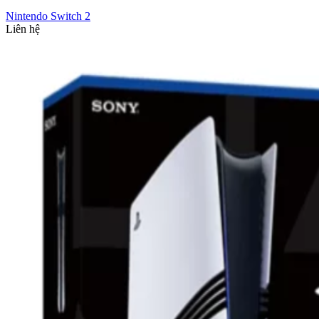
Nintendo Switch 2
Liên hệ