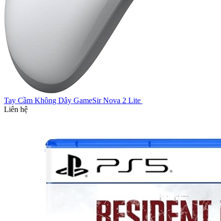
Tay Cầm Không Dây GameSir Nova 2 Lite
Liên hệ