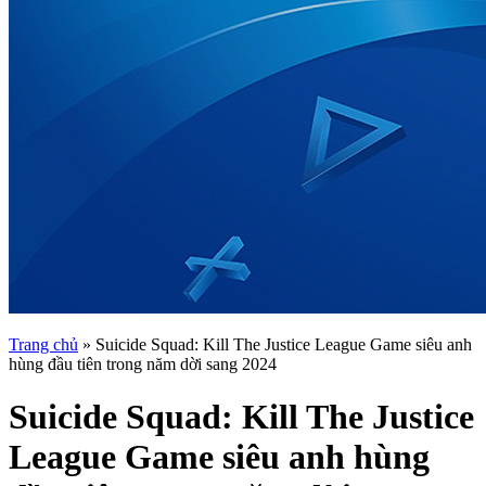
Trang chủ
»
Suicide Squad: Kill The Justice League Game siêu anh
hùng đầu tiên trong năm dời sang 2024
Suicide Squad: Kill The Justice
League Game siêu anh hùng