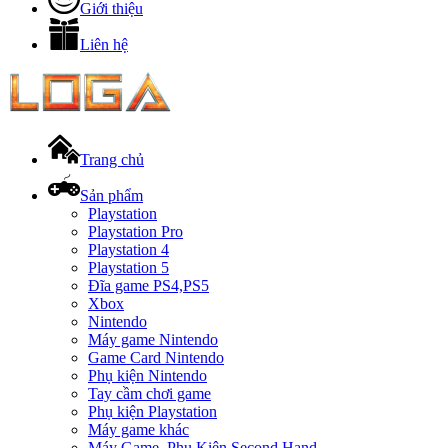
Giới thiệu
Liên hệ
Trang chủ
Sản phẩm
Playstation
Playstation Pro
Playstation 4
Playstation 5
Đĩa game PS4,PS5
Xbox
Nintendo
Máy game Nintendo
Game Card Nintendo
Phụ kiện Nintendo
Tay cầm chơi game
Phụ kiện Playstation
Máy game khác
Máy Game, Phụ Kiện Second Hand