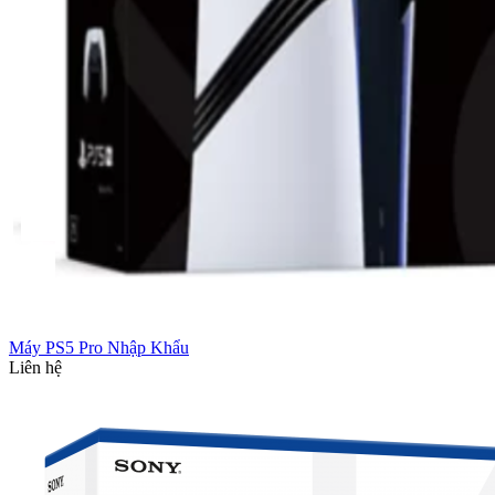
Máy PS5 Pro Nhập Khẩu
Liên hệ