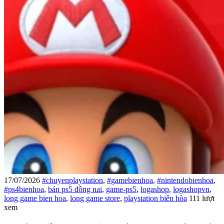
17/07/2026
#chuyenplaystation
,
#gamebienhoa
,
#nintendobienhoa
,
#ps4bienhoa
,
bán ps5 đồng nai
,
game-ps5
,
logashop
,
logashopvn
,
long game bien hoa
,
long game store
,
playstation biên hòa
111 lượt
xem