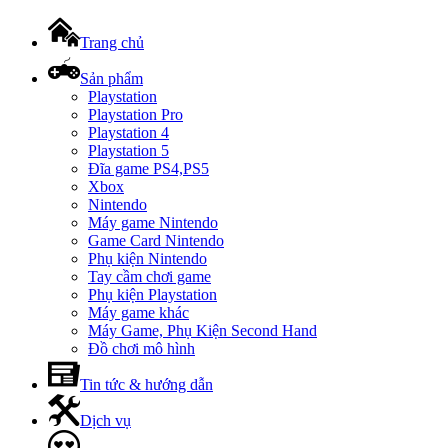
Trang chủ
Sản phẩm
Playstation
Playstation Pro
Playstation 4
Playstation 5
Đĩa game PS4,PS5
Xbox
Nintendo
Máy game Nintendo
Game Card Nintendo
Phụ kiện Nintendo
Tay cầm chơi game
Phụ kiện Playstation
Máy game khác
Máy Game, Phụ Kiện Second Hand
Đồ chơi mô hình
Tin tức & hướng dẫn
Dịch vụ