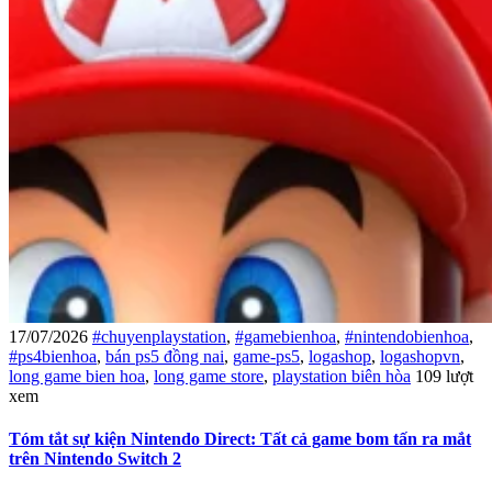
17/07/2026
#chuyenplaystation
,
#gamebienhoa
,
#nintendobienhoa
,
#ps4bienhoa
,
bán ps5 đồng nai
,
game-ps5
,
logashop
,
logashopvn
,
long game bien hoa
,
long game store
,
playstation biên hòa
109 lượt
xem
Tóm tắt sự kiện Nintendo Direct: Tất cả game bom tấn ra mắt
trên Nintendo Switch 2