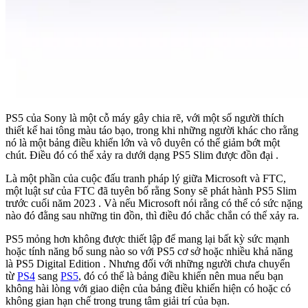
PS5
của Sony là một cỗ máy gây chia rẽ, với một số người thích
thiết kế hai tông màu táo bạo, trong khi những người khác cho rằng
nó là
một bảng điều khiển lớn và vô duyên
có thể giảm bớt một
chút. Điều đó có thể xảy ra dưới dạng
PS5 Slim
được đồn đại .
Là một phần của cuộc đấu tranh pháp lý giữa Microsoft và FTC,
một luật sư của FTC đã tuyên bố rằng
Sony sẽ phát hành PS5 Slim
trước cuối năm 2023
. Và nếu Microsoft nói rằng có thể có sức nặng
nào đó đằng sau những tin đồn, thì điều đó chắc chắn có thể xảy ra.
PS5 mỏng hơn không được thiết lập để mang lại bất kỳ sức mạnh
hoặc tính năng bổ sung nào so với PS5 cơ sở hoặc nhiều khả năng
là
PS5 Digital Edition
. Nhưng đối với những người chưa chuyển
từ
PS4
sang
PS5
, đó có thể là bảng điều khiển nên mua nếu bạn
không hài lòng với giao diện của bảng điều khiển hiện có hoặc có
không gian hạn chế trong trung tâm giải trí của bạn.