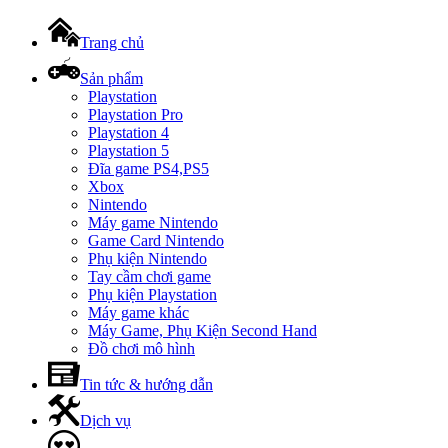
Trang chủ
Sản phẩm
Playstation
Playstation Pro
Playstation 4
Playstation 5
Đĩa game PS4,PS5
Xbox
Nintendo
Máy game Nintendo
Game Card Nintendo
Phụ kiện Nintendo
Tay cầm chơi game
Phụ kiện Playstation
Máy game khác
Máy Game, Phụ Kiện Second Hand
Đồ chơi mô hình
Tin tức & hướng dẫn
Dịch vụ