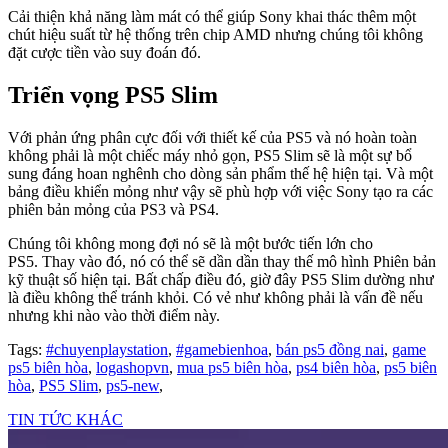
Cải thiện khả năng làm mát có thể giúp Sony khai thác thêm một
chút hiệu suất từ ​​hệ thống trên chip AMD nhưng chúng tôi không
đặt cược tiền vào suy đoán đó.
Triển vọng PS5 Slim
Với phản ứng phân cực đối với thiết kế của PS5 và nó hoàn toàn
không phải là một chiếc máy nhỏ gọn, PS5 Slim sẽ là một sự bổ
sung đáng hoan nghênh cho dòng sản phẩm thế hệ hiện tại. Và một
bảng điều khiển mỏng như vậy sẽ phù hợp với việc Sony tạo ra các
phiên bản mỏng của PS3 và PS4.
Chúng tôi không mong đợi nó sẽ là một bước tiến lớn cho
PS5. Thay vào đó, nó có thể sẽ dần dần thay thế mô hình Phiên bản
kỹ thuật số hiện tại. Bất chấp điều đó, giờ đây PS5 Slim dường như
là điều không thể tránh khỏi. Có vẻ như không phải là vấn đề nếu
nhưng khi nào vào thời điểm này.
Tags:
#chuyenplaystation
,
#gamebienhoa
,
bán ps5 đồng nai
,
game
ps5 biên hòa
,
logashopvn
,
mua ps5 biên hòa
,
ps4 biên hòa
,
ps5 biên
hòa
,
PS5 Slim
,
ps5-new
,
TIN TỨC KHÁC