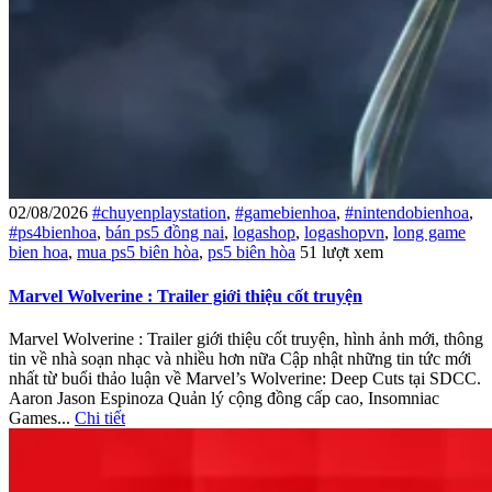
02/08/2026
#chuyenplaystation
,
#gamebienhoa
,
#nintendobienhoa
,
#ps4bienhoa
,
bán ps5 đồng nai
,
logashop
,
logashopvn
,
long game
bien hoa
,
mua ps5 biên hòa
,
ps5 biên hòa
51 lượt xem
Marvel Wolverine : Trailer giới thiệu cốt truyện
Marvel Wolverine : Trailer giới thiệu cốt truyện, hình ảnh mới, thông
tin về nhà soạn nhạc và nhiều hơn nữa Cập nhật những tin tức mới
nhất từ ​​buổi thảo luận về Marvel’s Wolverine: Deep Cuts tại SDCC.
Aaron Jason Espinoza Quản lý cộng đồng cấp cao, Insomniac
Games...
Chi tiết