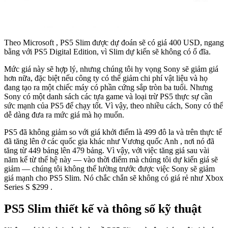
Theo Microsoft
, PS5 Slim được dự đoán sẽ có giá 400 USD, ngang
bằng với PS5 Digital Edition, vì Slim dự kiến ​​sẽ không có ổ đĩa.
Mức giá này sẽ hợp lý, nhưng chúng tôi hy vọng Sony sẽ giảm giá
hơn nữa, đặc biệt nếu công ty có thể giảm chi phí vật liệu và họ
đang tạo ra một chiếc máy có phần cứng sắp tròn ba tuổi. Nhưng
Sony có một danh sách
các tựa game
và loại trừ PS5 thực sự cần
sức mạnh của PS5 để chạy tốt. Vì vậy, theo nhiều cách, Sony có thể
dễ dàng đưa ra mức giá mà họ muốn.
PS5 đã không giảm so với giá khởi điểm là 499 đô la và trên thực tế
đã
tăng lên ở các quốc gia khác như Vương quốc Anh
, nơi nó đã
tăng từ 449 bảng lên 479 bảng. Vì vậy, với việc tăng giá sau vài
năm kể từ thế hệ này — vào thời điểm mà chúng tôi dự kiến ​​giá sẽ
giảm — chúng tôi không thể lường trước được việc Sony sẽ giảm
giá mạnh cho PS5 Slim. Nó chắc chắn sẽ không có giá rẻ như
Xbox
Series S
$299 .
PS5 Slim thiết kế và thông số kỹ thuật