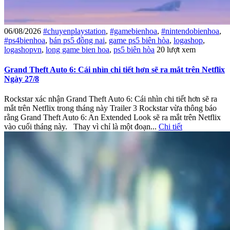
06/08/2026
#chuyenplaystation
,
#gamebienhoa
,
#nintendobienhoa
,
#ps4bienhoa
,
bán ps5 đồng nai
,
game ps5 biên hòa
,
logashop
,
logashopvn
,
long game bien hoa
,
ps5 biên hòa
20 lượt xem
Grand Theft Auto 6: Cái nhìn chi tiết hơn sẽ ra mắt trên Netflix
Ngày 27/8
Rockstar xác nhận Grand Theft Auto 6: Cái nhìn chi tiết hơn sẽ ra
mắt trên Netflix trong tháng này Trailer 3 Rockstar vừa thông báo
rằng Grand Theft Auto 6: An Extended Look sẽ ra mắt trên Netflix
vào cuối tháng này. Thay vì chỉ là một đoạn...
Chi tiết