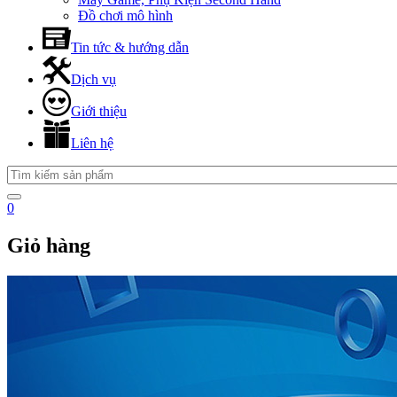
Đồ chơi mô hình
Tin tức & hướng dẫn
Dịch vụ
Giới thiệu
Liên hệ
0
Giỏ hàng