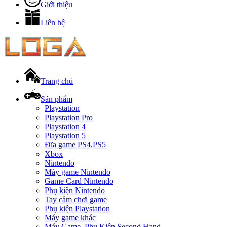
Giới thiệu
Liên hệ
Trang chủ
Sản phẩm
Playstation
Playstation Pro
Playstation 4
Playstation 5
Đĩa game PS4,PS5
Xbox
Nintendo
Máy game Nintendo
Game Card Nintendo
Phụ kiện Nintendo
Tay cầm chơi game
Phụ kiện Playstation
Máy game khác
Máy Game, Phụ Kiện Second Hand