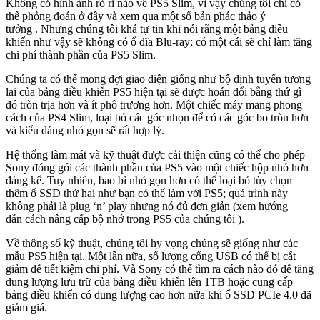
Không có hình ảnh rò rỉ nào về PS5 Slim, vì vậy chúng tôi chỉ có
thể phỏng đoán ở đây và xem qua một số
bản phác thảo ý
tưởng
. Nhưng chúng tôi khá tự tin khi nói rằng một bảng điều
khiển như vậy sẽ không có ổ đĩa Blu-ray; có một cái sẽ chỉ làm tăng
chi phí thành phần của PS5 Slim.
Chúng ta có thể mong đợi giao diện giống như bộ định tuyến tương
lai của bảng điều khiển PS5 hiện tại sẽ được hoán đổi bằng thứ gì
đó tròn trịa hơn và ít phô trương hơn. Một chiếc máy mang phong
cách của PS4 Slim, loại bỏ các góc nhọn để có các góc bo tròn hơn
và kiểu dáng nhỏ gọn sẽ rất hợp lý.
Hệ thống làm mát và kỹ thuật được cải thiện cũng có thể cho phép
Sony đóng gói các thành phần của PS5 vào một chiếc hộp nhỏ hơn
đáng kể. Tuy nhiên, bao bì nhỏ gọn hơn có thể loại bỏ tùy chọn
thêm ổ SSD thứ hai như bạn có thể làm với PS5; quá trình này
không phải là plug ‘n’ play nhưng nó đủ đơn giản (xem hướng
dẫn
cách nâng cấp bộ nhớ trong PS5
của chúng tôi ).
Về thông số kỹ thuật, chúng tôi hy vọng chúng sẽ giống như các
mẫu PS5 hiện tại. Một lần nữa, số lượng cổng USB có thể bị cắt
giảm để tiết kiệm chi phí. Và Sony có thể tìm ra cách nào đó để tăng
dung lượng lưu trữ của bảng điều khiển lên 1TB hoặc cung cấp
bảng điều khiển có dung lượng cao hơn nữa khi ổ SSD PCIe 4.0 đã
giảm giá.