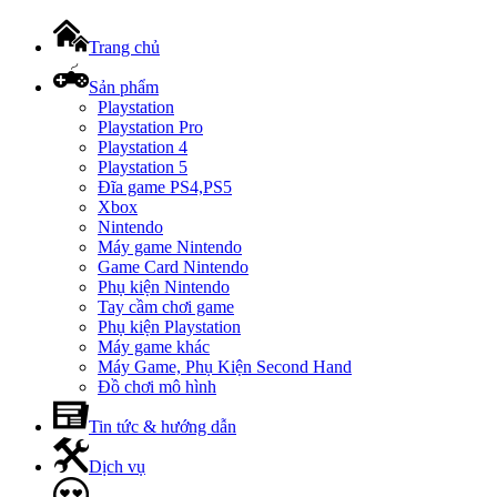
Trang chủ
Sản phẩm
Playstation
Playstation Pro
Playstation 4
Playstation 5
Đĩa game PS4,PS5
Xbox
Nintendo
Máy game Nintendo
Game Card Nintendo
Phụ kiện Nintendo
Tay cầm chơi game
Phụ kiện Playstation
Máy game khác
Máy Game, Phụ Kiện Second Hand
Đồ chơi mô hình
Tin tức & hướng dẫn
Dịch vụ