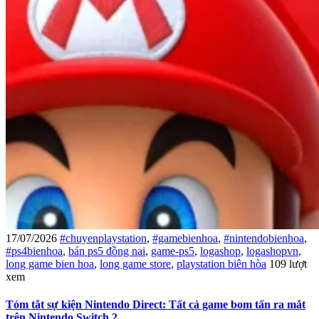
17/07/2026
#chuyenplaystation
,
#gamebienhoa
,
#nintendobienhoa
,
#ps4bienhoa
,
bán ps5 đồng nai
,
game-ps5
,
logashop
,
logashopvn
,
long game bien hoa
,
long game store
,
playstation biên hòa
109 lượt
xem
Tóm tắt sự kiện Nintendo Direct: Tất cả game bom tấn ra mắt
trên Nintendo Switch 2