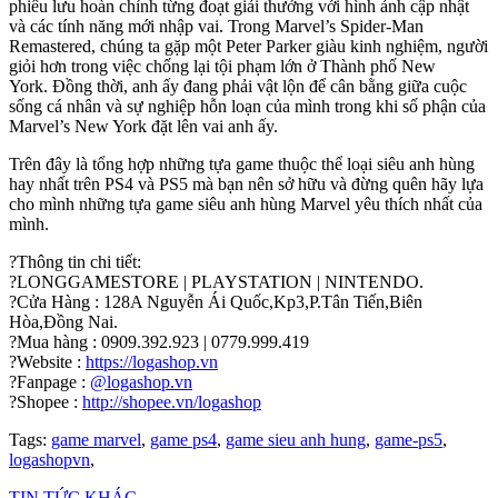
phiêu lưu hoàn chỉnh từng đoạt giải thưởng với hình ảnh cập nhật
và các tính năng mới nhập vai. Trong Marvel’s Spider-Man
Remastered, chúng ta gặp một Peter Parker giàu kinh nghiệm, người
giỏi hơn trong việc chống lại tội phạm lớn ở Thành phố New
York. Đồng thời, anh ấy đang phải vật lộn để cân bằng giữa cuộc
sống cá nhân và sự nghiệp hỗn loạn của mình trong khi số phận của
Marvel’s New York đặt lên vai anh ấy.
Trên đây là tổng hợp những tựa game thuộc thể loại siêu anh hùng
hay nhất trên PS4 và PS5 mà bạn nên sở hữu và đừng quên hãy lựa
cho mình những tựa game siêu anh hùng Marvel yêu thích nhất của
mình.
?
Thông tin chi tiết:
?
LONGGAMESTORE | PLAYSTATION | NINTENDO.
?
Cửa Hàng : 128A Nguyễn Ái Quốc,Kp3,P.Tân Tiến,Biên
Hòa,Đồng Nai.
?
Mua hàng : 0909.392.923 | 0779.999.419
?
Website :
https://logashop.vn
?
Fanpage :
@logashop.vn
?️
Shopee :
http://shopee.vn/logashop
Tags:
game marvel
,
game ps4
,
game sieu anh hung
,
game-ps5
,
logashopvn
,
TIN TỨC KHÁC