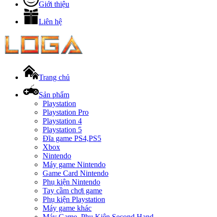
Giới thiệu
Liên hệ
Trang chủ
Sản phẩm
Playstation
Playstation Pro
Playstation 4
Playstation 5
Đĩa game PS4,PS5
Xbox
Nintendo
Máy game Nintendo
Game Card Nintendo
Phụ kiện Nintendo
Tay cầm chơi game
Phụ kiện Playstation
Máy game khác
Máy Game, Phụ Kiện Second Hand