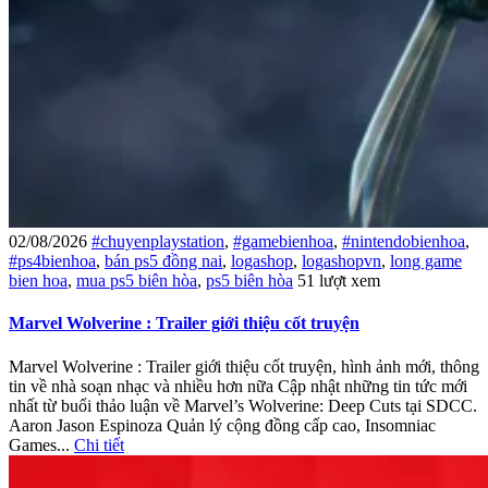
02/08/2026
#chuyenplaystation
,
#gamebienhoa
,
#nintendobienhoa
,
#ps4bienhoa
,
bán ps5 đồng nai
,
logashop
,
logashopvn
,
long game
bien hoa
,
mua ps5 biên hòa
,
ps5 biên hòa
51 lượt xem
Marvel Wolverine : Trailer giới thiệu cốt truyện
Marvel Wolverine : Trailer giới thiệu cốt truyện, hình ảnh mới, thông
tin về nhà soạn nhạc và nhiều hơn nữa Cập nhật những tin tức mới
nhất từ ​​buổi thảo luận về Marvel’s Wolverine: Deep Cuts tại SDCC.
Aaron Jason Espinoza Quản lý cộng đồng cấp cao, Insomniac
Games...
Chi tiết