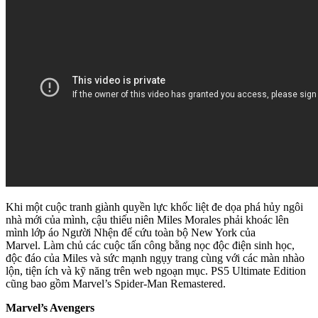
Khi một cuộc tranh giành quyền lực khốc liệt đe dọa phá hủy ngôi
nhà mới của mình, cậu thiếu niên Miles Morales phải khoác lên
mình lớp áo Người Nhện để cứu toàn bộ New York của
Marvel. Làm chủ các cuộc tấn công bằng nọc độc điện sinh học,
độc đáo của Miles và sức mạnh ngụy trang cùng với các màn nhào
lộn, tiện ích và kỹ năng trên web ngoạn mục. PS5 Ultimate Edition
cũng bao gồm Marvel’s Spider-Man Remastered.
Marvel’s Avengers