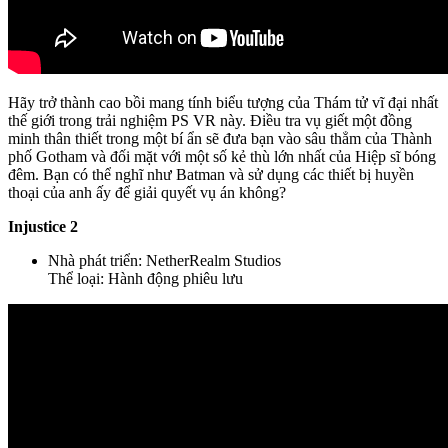
Hãy trở thành cao bồi mang tính biểu tượng của Thám tử vĩ đại nhất
thế giới trong trải nghiệm PS VR này. Điều tra vụ giết một đồng
minh thân thiết trong một bí ẩn sẽ đưa bạn vào sâu thẳm của Thành
phố Gotham và đối mặt với một số kẻ thù lớn nhất của Hiệp sĩ bóng
đêm. Bạn có thể nghĩ như Batman và sử dụng các thiết bị huyền
thoại của anh ấy để giải quyết vụ án không?
Injustice 2
Nhà phát triển: NetherRealm Studios
Thể loại: Hành động phiêu lưu