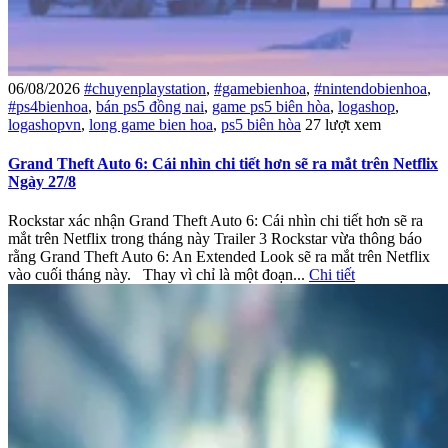
06/08/2026
#chuyenplaystation
,
#gamebienhoa
,
#nintendobienhoa
,
#ps4bienhoa
,
bán ps5 đồng nai
,
game ps5 biên hòa
,
logashop
,
logashopvn
,
long game bien hoa
,
ps5 biên hòa
27 lượt xem
Grand Theft Auto 6: Cái nhìn chi tiết hơn sẽ ra mắt trên Netflix
Ngày 27/8
Rockstar xác nhận Grand Theft Auto 6: Cái nhìn chi tiết hơn sẽ ra
mắt trên Netflix trong tháng này Trailer 3 Rockstar vừa thông báo
rằng Grand Theft Auto 6: An Extended Look sẽ ra mắt trên Netflix
vào cuối tháng này. Thay vì chỉ là một đoạn...
Chi tiết