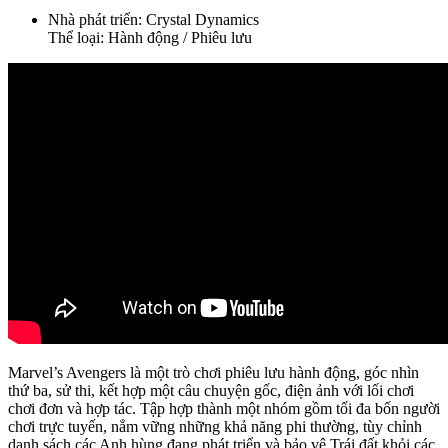
Nhà phát triển: Crystal Dynamics
Thể loại: Hành động / Phiêu lưu
Marvel’s Avengers là một trò chơi phiêu lưu hành động, góc nhìn
thứ ba, sử thi, kết hợp một câu chuyện gốc, điện ảnh với lối chơi
chơi đơn và hợp tác. Tập hợp thành một nhóm gồm tối đa bốn người
chơi trực tuyến, nắm vững những khả năng phi thường, tùy chỉnh
danh sách các Anh hùng đang phát triển và bảo vệ Trái đất khỏi các