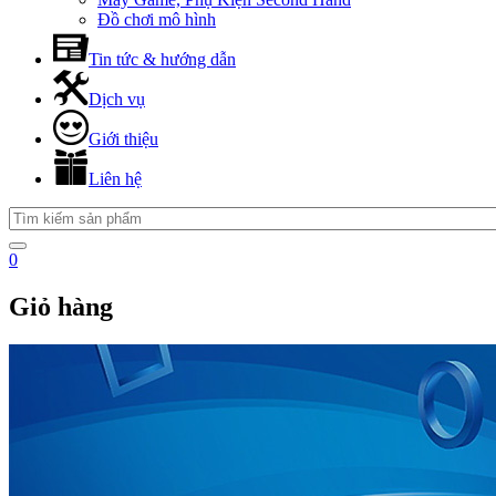
Đồ chơi mô hình
Tin tức & hướng dẫn
Dịch vụ
Giới thiệu
Liên hệ
0
Giỏ hàng