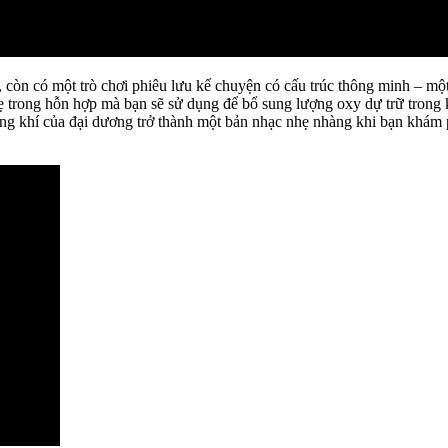
 còn có một trò chơi phiêu lưu kể chuyện có cấu trúc thông minh – một
ẹ trong hỗn hợp mà bạn sẽ sử dụng để bổ sung lượng oxy dự trữ trong 
ng khí của đại dương trở thành một bản nhạc nhẹ nhàng khi bạn khám ph