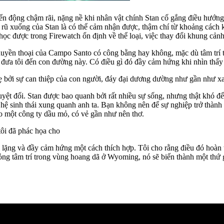
yển động chậm rãi, nặng nề khi nhân vật chính Stan cố gắng điều hướn
ai rũ xuống của Stan là có thể cảm nhận được, thậm chí từ khoảng các
ọc được trong Firewatch ổn định về thể loại, việc thay đổi khung cảnh
n huyền thoại của Campo Santo có công bằng hay không, mặc dù tâm trí t
ã đưa tôi đến con đường này. Có điều gì đó đầy cảm hứng khi nhìn thấ
ẹ bởi sự can thiệp của con người, đáy đại dương dường như gần như xa
uyệt đối. Stan được bao quanh bởi rất nhiều sự sống, nhưng thật khó để
ẹt hệ sinh thái xung quanh anh ta. Bạn không nên để sự nghiệp trở thành
o một công ty dầu mỏ, có vẻ gần như nên thơ.
tôi đã phác họa cho
m lặng và đầy cảm hứng một cách thích hợp. Tôi cho rằng điều đó hoàn
lỏng tâm trí trong vùng hoang dã ở Wyoming, nó sẽ biến thành một thứ 