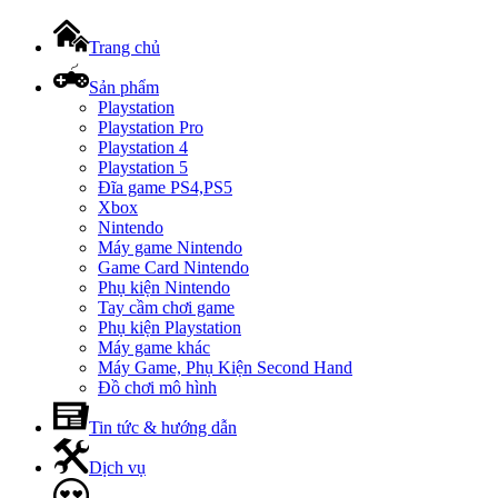
Trang chủ
Sản phẩm
Playstation
Playstation Pro
Playstation 4
Playstation 5
Đĩa game PS4,PS5
Xbox
Nintendo
Máy game Nintendo
Game Card Nintendo
Phụ kiện Nintendo
Tay cầm chơi game
Phụ kiện Playstation
Máy game khác
Máy Game, Phụ Kiện Second Hand
Đồ chơi mô hình
Tin tức & hướng dẫn
Dịch vụ