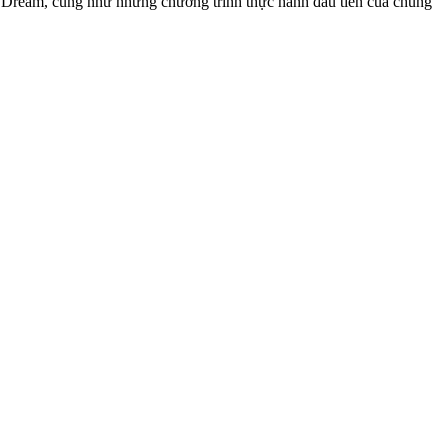
ic Dream, cũng như những chương trình thực hành đầu tiên của chúng