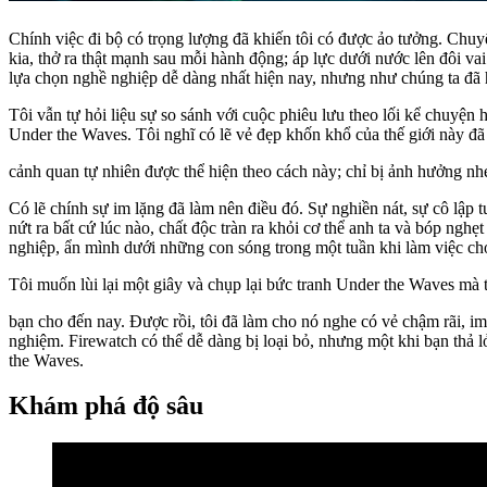
Chính việc đi bộ có trọng lượng đã khiến tôi có được ảo tưởng. Chu
kia, thở ra thật mạnh sau mỗi hành động; áp lực dưới nước lên đôi v
lựa chọn nghề nghiệp dễ dàng nhất hiện nay, nhưng như chúng ta đã h
Tôi vẫn tự hỏi liệu sự so sánh với cuộc phiêu lưu theo lối kể chuyệ
Under the Waves. Tôi nghĩ có lẽ vẻ đẹp khốn khổ của thế giới này đ
cảnh quan tự nhiên được thể hiện theo cách này; chỉ bị ảnh hưởng nh
Có lẽ chính sự im lặng đã làm nên điều đó. Sự nghiền nát, sự cô lập t
nứt ra bất cứ lúc nào, chất độc tràn ra khỏi cơ thể anh ta và bóp ngh
nghiệp, ẩn mình dưới những con sóng trong một tuần khi làm việc ch
Tôi muốn lùi lại một giây và chụp lại bức tranh Under the Waves mà 
bạn cho đến nay. Được rồi, tôi đã làm cho nó nghe có vẻ chậm rãi, i
nghiệm. Firewatch có thể dễ dàng bị loại bỏ, nhưng một khi bạn thả 
the Waves.
Khám phá độ sâu