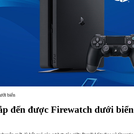
ưới biển
ắp đến được Firewatch dưới biển