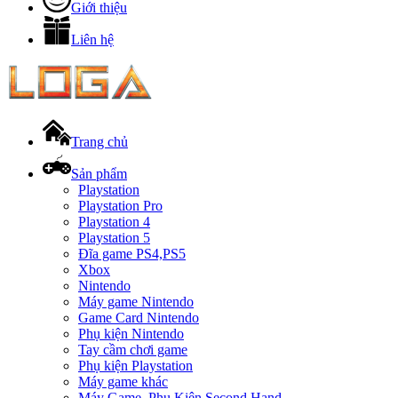
Giới thiệu
Liên hệ
Trang chủ
Sản phẩm
Playstation
Playstation Pro
Playstation 4
Playstation 5
Đĩa game PS4,PS5
Xbox
Nintendo
Máy game Nintendo
Game Card Nintendo
Phụ kiện Nintendo
Tay cầm chơi game
Phụ kiện Playstation
Máy game khác
Máy Game, Phụ Kiện Second Hand