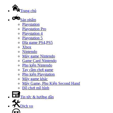
Trang chủ
Sản phẩm
Playstation
Playstation Pro
Playstation 4
Playstation 5
Đĩa game PS4,PS5
Xbox
Nintendo
Máy game Nintendo
Game Card Nintendo
Phụ kiện Nintendo
Tay cầm chơi game
Phụ kiện Playstation
Máy game khác
Máy Game, Phụ Kiện Second Hand
Đồ chơi mô hình
Tin tức & hướng dẫn
Dịch vụ