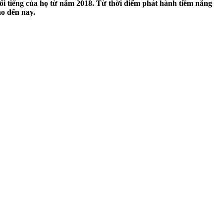
ổi tiếng của họ từ năm 2018. Từ thời điểm phát hành tiềm năng
ho đến nay.