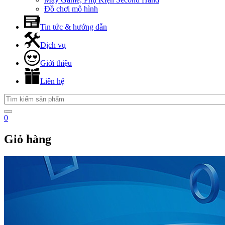
Đồ chơi mô hình
Tin tức & hướng dẫn
Dịch vụ
Giới thiệu
Liên hệ
0
Giỏ hàng