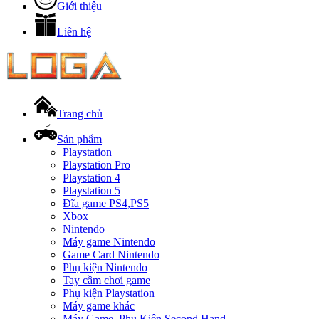
Giới thiệu
Liên hệ
Trang chủ
Sản phẩm
Playstation
Playstation Pro
Playstation 4
Playstation 5
Đĩa game PS4,PS5
Xbox
Nintendo
Máy game Nintendo
Game Card Nintendo
Phụ kiện Nintendo
Tay cầm chơi game
Phụ kiện Playstation
Máy game khác
Máy Game, Phụ Kiện Second Hand