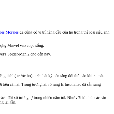
les Morales
đã củng cố vị trí hàng đầu của họ trong thể loại siêu anh
tượng Marvel vào cuộc sống.
rvel’s Spider-Man 2 cho đến nay.
g thế hệ trước hoặc trên bất kỳ nền tảng đối thủ nào khi ra mắt.
rên cả hai. Trong tương lai, rõ ràng là Insomniac đã sẵn sàng
cách đối xử tương tự trong nhiều năm tới. Như với hầu hết các sản
g lai gần.