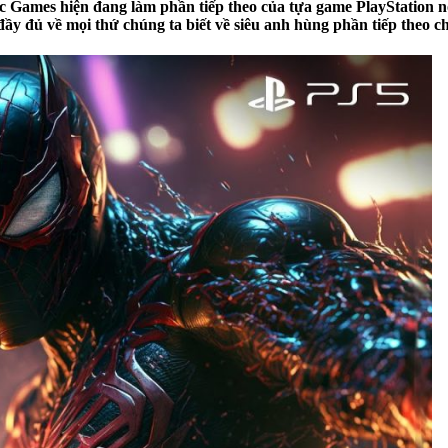
c Games hiện đang làm phần tiếp theo của tựa game PlayStation n
đầy đủ về mọi thứ chúng ta biết về siêu anh hùng phần tiếp theo c