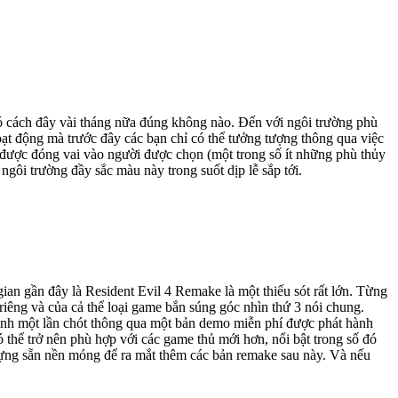
 cách đây vài tháng nữa đúng không nào. Đến với ngôi trường phù
̣t động mà trước đây các bạn chỉ có thể tưởng tượng thông qua việc
̀n được đóng vai vào người được chọn (một trong số ít những phù thủy
gôi trường đầy sắc màu này trong suốt dịp lễ sắp tới.
n gần đây là Resident Evil 4 Remake là một thiếu sót rất lớn. Từng
iêng và của cả thể loại game bắn súng góc nhìn thứ 3 nói chung.
h một lần chót thông qua một bản demo miễn phí được phát hành
thể trở nên phù hợp với các game thủ mới hơn, nổi bật trong số đó
̀n dựng sẵn nền móng để ra mắt thêm các bản remake sau này. Và nếu