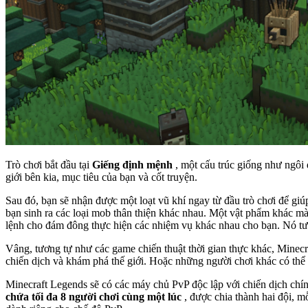
Trò chơi bắt đầu tại
Giếng định mệnh
, một cấu trúc giống như ngôi
giới bên kia, mục tiêu của bạn và cốt truyện.
Sau đó, bạn sẽ nhận được một loạt vũ khí ngay từ đầu trò chơi để gi
bạn sinh ra các loại mob thân thiện khác nhau. Một vật phẩm khác m
lệnh cho đám đông thực hiện các nhiệm vụ khác nhau cho bạn. Nó tươ
Vâng, tương tự như các game chiến thuật thời gian thực khác, Minec
chiến dịch và khám phá thế giới. Hoặc những người chơi khác có thể c
Minecraft Legends sẽ có các máy chủ PvP độc lập với chiến dịch chí
chứa tối đa 8 người chơi cùng một lúc
, được chia thành hai đội, 