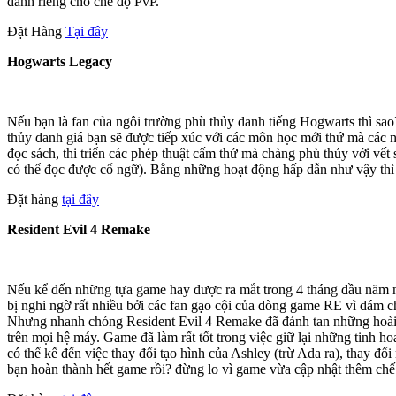
dành riêng cho chế độ PvP.
Đặt Hàng
Tại đây
Hogwarts Legacy
Nếu bạn là fan của ngôi trường phù thủy danh tiếng Hogwarts thì sa
thủy danh giá bạn sẽ được tiếp xúc với các môn học mới thứ mà cá
đọc sách, thi triển các phép thuật cấm thứ mà chàng phù thủy với vê
có thể đọc được cổ ngữ). Bằng những hoạt động hấp dẫn như vậy thì 
Đặt hàng
tại đây
Resident Evil 4 Remake
Nếu kể đến những tựa game hay được ra mắt trong 4 tháng đầu năm n
bị nghi ngờ rất nhiều bởi các fan gạo cội của dòng game RE vì dám 
Nhưng nhanh chóng Resident Evil 4 Remake đã đánh tan những hoài nghi 
trên mọi hệ máy. Game đã làm rất tốt trong việc giữ lại những tinh h
có thể kể đến việc thay đổi tạo hình của Ashley (trừ Ada ra), thay đổ
bạn hoàn thành hết game rồi? đừng lo vì game vừa cập nhật thêm chế 