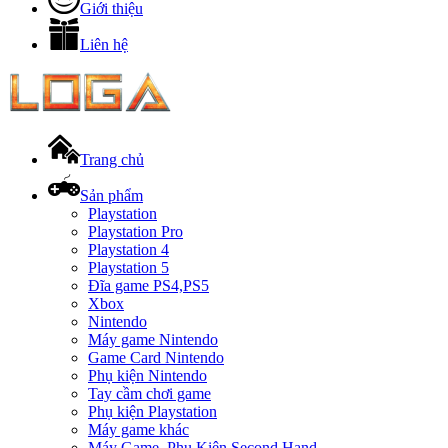
Giới thiệu
Liên hệ
Trang chủ
Sản phẩm
Playstation
Playstation Pro
Playstation 4
Playstation 5
Đĩa game PS4,PS5
Xbox
Nintendo
Máy game Nintendo
Game Card Nintendo
Phụ kiện Nintendo
Tay cầm chơi game
Phụ kiện Playstation
Máy game khác
Máy Game, Phụ Kiện Second Hand