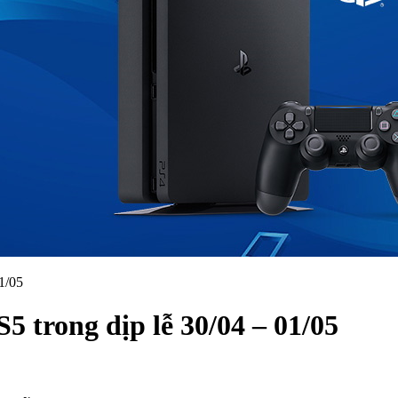
01/05
 trong dịp lễ 30/04 – 01/05