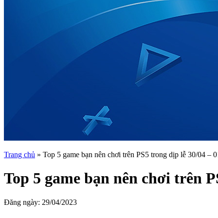
Trang chủ
»
Top 5 game bạn nên chơi trên PS5 trong dịp lễ 30/04 – 
Top 5 game bạn nên chơi trên PS5
Đăng ngày:
29/04/2023