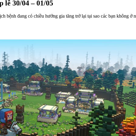
 lễ 30/04 – 01/05
h dịch bệnh đang có chiều hướng gia tăng trở lại tại sao các bạn không ơ