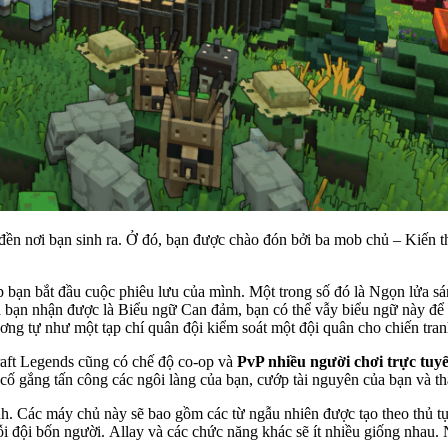
 đền nơi bạn sinh ra. Ở đó, bạn được chào đón bởi ba mob chủ – Kiến
úp bạn bắt đầu cuộc phiêu lưu của mình. Một trong số đó là Ngọn lửa 
à bạn nhận được là Biểu ngữ Can đảm, bạn có thể vẫy biểu ngữ này để 
ng tự như một tạp chí quân đội kiểm soát một đội quân cho chiến tran
raft Legends cũng có chế độ co-op và
PvP nhiều người chơi trực tuy
ố gắng tấn công các ngôi làng của bạn, cướp tài nguyên của bạn và thá
nh. Các máy chủ này sẽ bao gồm các từ ngẫu nhiên được tạo theo thủ t
mỗi đội bốn người. Allay và các chức năng khác sẽ ít nhiều giống nha