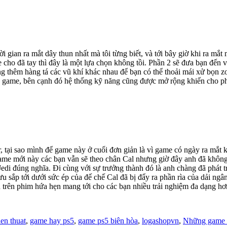
̀i gian ra mắt dây thun nhất mà tôi từng biết, và tới bây giờ khi ra m
cho đã tay thì đây là một lựa chọn không tồi. Phần 2 sẽ đưa bạn đến v
 thêm hàng tá các vũ khí khác nhau để bạn có thể thoải mái xử bọn z
ho game, bên cạnh đó hệ thống kỹ năng cũng được mở rộng khiến cho p
̣i sao mình để game này ở cuối đơn giản là vì game có ngày ra mắt khá 
 mới này các bạn vẫn sẽ theo chân Cal nhưng giờ đây anh đã không co
edi đúng nghĩa. Đi cùng với sự trưởng thành đó là anh chàng đã phát t
́p tới dưới sức ép của đế chế Cal đã bị đẩy ra phần rìa của dải ngân
̣n trên phim hứa hẹn mang tới cho các bạn nhiều trải nghiệm đa dạng hơ
en thuat
,
game hay ps5
,
game ps5 biên hòa
,
logashopvn
,
Những game n