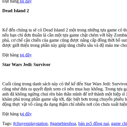
Đặt hàng
tại đây
Dead Island 2
Kế đến chúng ta sẽ có Dead Island 2 một trong những tựa game có thơ
nếu bạn chỉ đơn thuần là cần một tựa game chặt chém với bầy Zombie 
phá, cơ chế cận chiến của game cũng được nâng cấp đồng thời bổ sung
được giới thiệu trong phần này giúp tăng chiều sâu và độ máu me c
Đặt hàng
tại đây
Star Wars Jedi: Survivor
Cuối cùng trong danh sách này có thể kể đến Star Wars Jedi: Survivor, ta
cũng như đưa ra quyết định xem có nên mua hay không. Trong tựa game
anh đã không ngừng chui rèn bản thân mình để trở thành một hiệp sĩ J
khám phá trong phần game sắp tới, đặc biệt hơn trong chuyến phiêu lưu să
động thực vật vô cùng đa dạng thậm chí nhiều nơi còn chưa xuất hiê
Đặt hàng t
ại đây
Tags:
#chuyenplaystation
,
#gamebienhoa
,
bán ps5 đồng nai
,
game chi