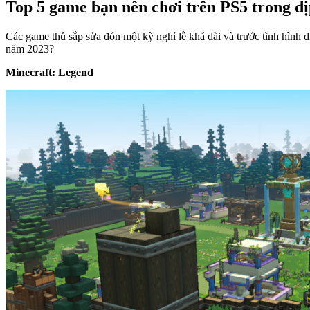
Top 5 game bạn nên chơi trên PS5 trong dịp
Các game thủ sắp sửa đón một kỳ nghỉ lễ khá dài và trước tình hìn
năm 2023?
Minecraft: Legend