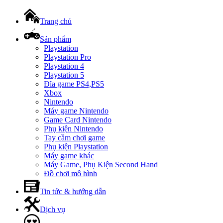
Trang chủ
Sản phẩm
Playstation
Playstation Pro
Playstation 4
Playstation 5
Đĩa game PS4,PS5
Xbox
Nintendo
Máy game Nintendo
Game Card Nintendo
Phụ kiện Nintendo
Tay cầm chơi game
Phụ kiện Playstation
Máy game khác
Máy Game, Phụ Kiện Second Hand
Đồ chơi mô hình
Tin tức & hướng dẫn
Dịch vụ