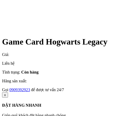
Game Card Hogwarts Legacy
Giá:
Liên hệ
Tình trạng:
Còn hàng
Hãng sản xuất:
Gọi
0909392923
để được tư vấn 24/7
x
ĐẶT HÀNG NHANH
Giúp quý khách đặt hàng nhanh chóng