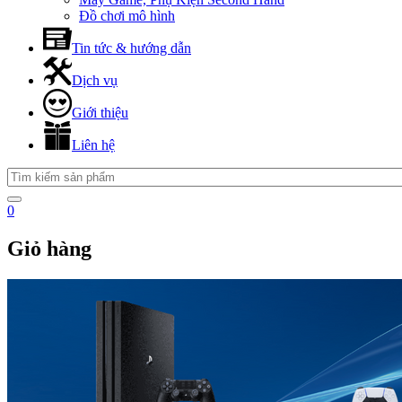
Đồ chơi mô hình
Tin tức & hướng dẫn
Dịch vụ
Giới thiệu
Liên hệ
0
Giỏ hàng