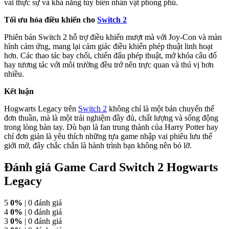
vai thực sự và khả năng tùy biến nhân vật phong phú.
Tối ưu hóa điều khiển cho
Switch 2
Phiên bản Switch 2 hỗ trợ điều khiển mượt mà với Joy-Con và màn
hình cảm ứng, mang lại cảm giác điều khiển phép thuật linh hoạt
hơn. Các thao tác bay chổi, chiến đấu phép thuật, mở khóa câu đố
hay tương tác với môi trường đều trở nên trực quan và thú vị hơn
nhiều.
Kết luận
Hogwarts Legacy trên
Switch 2
không chỉ là một bản chuyển thể
đơn thuần, mà là một trải nghiệm đầy đủ, chất lượng và sống động
trong lòng bàn tay. Dù bạn là fan trung thành của Harry Potter hay
chỉ đơn giản là yêu thích những tựa game nhập vai phiêu lưu thế
giới mở, đây chắc chắn là hành trình bạn không nên bỏ lỡ.
Đánh giá Game Card Switch 2 Hogwarts
Legacy
5
0%
| 0 đánh giá
4
0%
| 0 đánh giá
3
0%
| 0 đánh giá