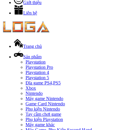
Giới thiệu
Liên hệ
Trang chủ
Sản phẩm
Playstation
Playstation Pro
Playstation 4
Playstation 5
Đĩa game PS4,PS5
Xbox
Nintendo
Máy game Nintendo
Game Card Nintendo
Phụ kiện Nintendo
Tay cầm chơi game
Phụ kiện Playstation
Máy game khác
Máy Game, Phụ Kiện Second Hand