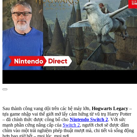
Sau thành công vang dội trên các hệ máy lớn,
Hogwarts Legacy
–
tựa game nhập vai thế giới mở lấy cảm hứng từ vũ trụ Harry Potter
– đã chính thức được công bố cho
Nintendo Switch 2
. Với sức
mạnh phần cứng nâng cấp của
Switch 2
, người chơi sẽ được đắm
chìm vào một trải nghiệm phép thuật mượt mà, chi tiết và sống động
hơn bao giờ hết – mọi lúc, mọi nơi.