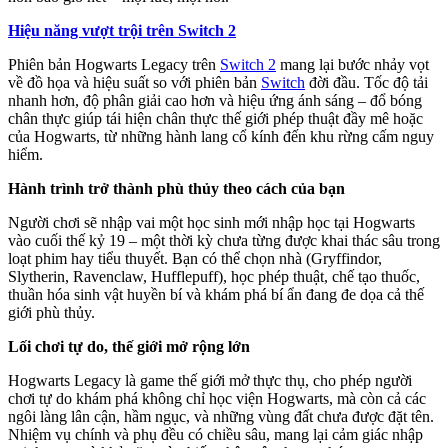
Hiệu năng vượt trội trên Switch 2
Phiên bản Hogwarts Legacy trên
Switch 2
mang lại bước nhảy vọt
về đồ họa và hiệu suất so với phiên bản
Switch
đời đầu. Tốc độ tải
nhanh hơn, độ phân giải cao hơn và hiệu ứng ánh sáng – đổ bóng
chân thực giúp tái hiện chân thực thế giới phép thuật đầy mê hoặc
của Hogwarts, từ những hành lang cổ kính đến khu rừng cấm nguy
hiểm.
Hành trình trở thành phù thủy theo cách của bạn
Người chơi sẽ nhập vai một học sinh mới nhập học tại Hogwarts
vào cuối thế kỷ 19 – một thời kỳ chưa từng được khai thác sâu trong
loạt phim hay tiểu thuyết. Bạn có thể chọn nhà (Gryffindor,
Slytherin, Ravenclaw, Hufflepuff), học phép thuật, chế tạo thuốc,
thuần hóa sinh vật huyền bí và khám phá bí ẩn đang đe dọa cả thế
giới phù thủy.
Lối chơi tự do, thế giới mở rộng lớn
Hogwarts Legacy là game thế giới mở thực thụ, cho phép người
chơi tự do khám phá không chỉ học viện Hogwarts, mà còn cả các
ngôi làng lân cận, hầm ngục, và những vùng đất chưa được đặt tên.
Nhiệm vụ chính và phụ đều có chiều sâu, mang lại cảm giác nhập