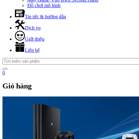
Đồ chơi mô hình
Tin tức & hướng dẫn
Dịch vụ
Giới thiệu
Liên hệ
0
Giỏ hàng