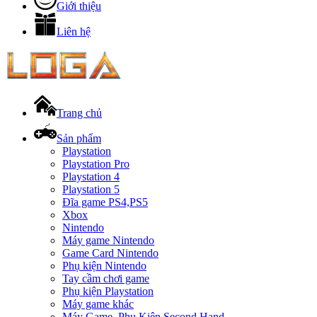
Giới thiệu
Liên hệ
Trang chủ
Sản phẩm
Playstation
Playstation Pro
Playstation 4
Playstation 5
Đĩa game PS4,PS5
Xbox
Nintendo
Máy game Nintendo
Game Card Nintendo
Phụ kiện Nintendo
Tay cầm chơi game
Phụ kiện Playstation
Máy game khác
Máy Game, Phụ Kiện Second Hand