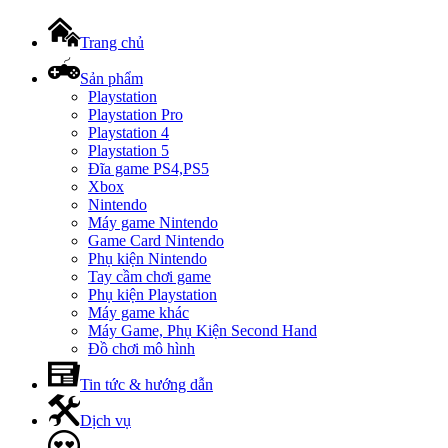
Trang chủ
Sản phẩm
Playstation
Playstation Pro
Playstation 4
Playstation 5
Đĩa game PS4,PS5
Xbox
Nintendo
Máy game Nintendo
Game Card Nintendo
Phụ kiện Nintendo
Tay cầm chơi game
Phụ kiện Playstation
Máy game khác
Máy Game, Phụ Kiện Second Hand
Đồ chơi mô hình
Tin tức & hướng dẫn
Dịch vụ