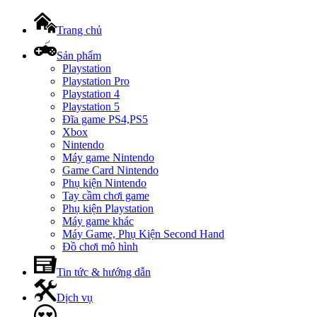
Trang chủ
Sản phẩm
Playstation
Playstation Pro
Playstation 4
Playstation 5
Đĩa game PS4,PS5
Xbox
Nintendo
Máy game Nintendo
Game Card Nintendo
Phụ kiện Nintendo
Tay cầm chơi game
Phụ kiện Playstation
Máy game khác
Máy Game, Phụ Kiện Second Hand
Đồ chơi mô hình
Tin tức & hướng dẫn
Dịch vụ